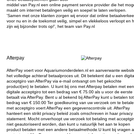
middel van Pay.nl een online payment service provider die het moge
maakt om internet betalingen veilig en soepel te laten verlopen.
'Samen met onze klanten zorgen wij ervoor dat online betaalverkee
voor nu en in de toekomst veilig, simpel en vlekkeloos verloopt en h
zijn wij bijzonder trots op!', het team van Pay.nl
Afterpay
AfterPay voert voor Aquariumonderdelen.nl en aanverwante websit
het volledige achteraf betaalproces uit. Dit betekent dat u een digit
acceptgiro van AfterPay via e-mail ontvangt om het gekochte
product(en) te betalen. U kunt bij ons met Afterpay betalen met ee
digitale acceptgiro tot een bedrag van € 75.00 als u voor de eerste
betaalt via AfterPay. Bent u al bekend bij AfterPay kunt u betalen to
bedrag van € 150.00 Ter goedkeuring van uw verzoek om te betal
met acceptgiro voert AfterPay een gegevenscontrole uit. AfterPay
hanteert een strikt privacy beleid zoals omschreven in haar privacy
statement. Mocht onverhoopt uw verzoek tot betaling met acceptgi
niet geautoriseerd worden, dan kunt u natuurlijk het aan te kopen
product betalen met een andere betaalmethode.U kunt bij vragen al