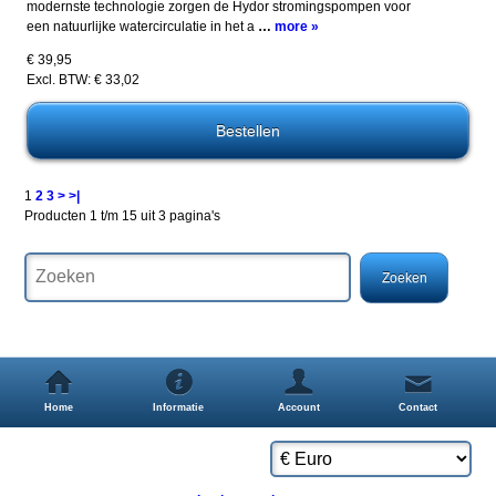
modernste technologie zorgen de Hydor stromingspompen voor
een natuurlijke watercirculatie in het a
…
more »
€ 39,95
Excl. BTW: € 33,02
1
2
3
>
>|
Producten 1 t/m 15 uit 3 pagina's
Home
Informatie
Account
Contact