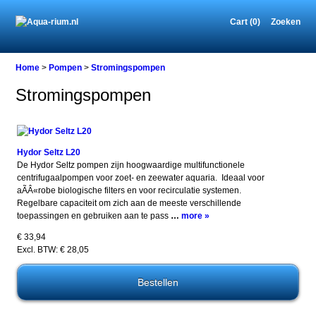
Cart (0)
Zoeken
Home
>
Pompen
>
Stromingspompen
Stromingspompen
Hydor Seltz L20
De Hydor Seltz pompen zijn hoogwaardige multifunctionele
centrifugaalpompen voor zoet- en zeewater aquaria. Ideaal voor
aÃÂ«robe biologische filters en voor recirculatie systemen.
Regelbare capaciteit om zich aan de meeste verschillende
toepassingen en gebruiken aan te pass
…
more »
€ 33,94
Excl. BTW: € 28,05