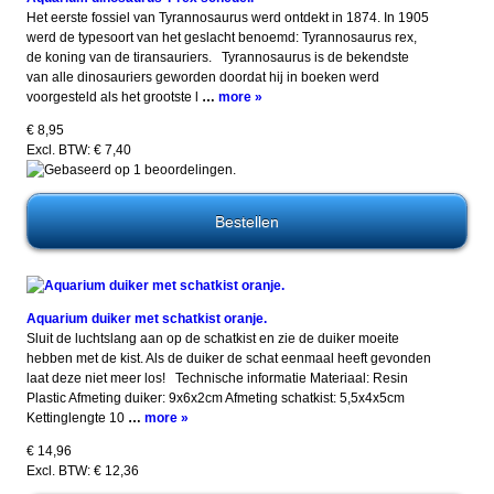
Het eerste fossiel van Tyrannosaurus werd ontdekt in 1874. In 1905
werd de typesoort van het geslacht benoemd: Tyrannosaurus rex,
de koning van de tiransauriers. Tyrannosaurus is de bekendste
van alle dinosauriers geworden doordat hij in boeken werd
voorgesteld als het grootste l
…
more »
€ 8,95
Excl. BTW: € 7,40
Aquarium duiker met schatkist oranje.
Sluit de luchtslang aan op de schatkist en zie de duiker moeite
hebben met de kist. Als de duiker de schat eenmaal heeft gevonden
laat deze niet meer los! Technische informatie Materiaal: Resin
Plastic Afmeting duiker: 9x6x2cm Afmeting schatkist: 5,5x4x5cm
Kettinglengte 10
…
more »
€ 14,96
Excl. BTW: € 12,36