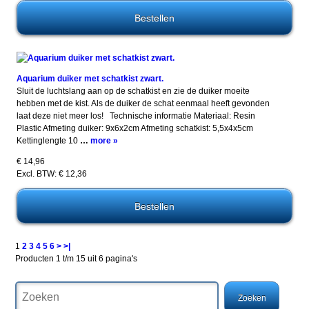
Aquarium duiker met schatkist zwart.
Sluit de luchtslang aan op de schatkist en zie de duiker moeite
hebben met de kist. Als de duiker de schat eenmaal heeft gevonden
laat deze niet meer los! Technische informatie Materiaal: Resin
Plastic Afmeting duiker: 9x6x2cm Afmeting schatkist: 5,5x4x5cm
Kettinglengte 10
…
more »
€ 14,96
Excl. BTW: € 12,36
1
2
3
4
5
6
>
>|
Producten 1 t/m 15 uit 6 pagina's