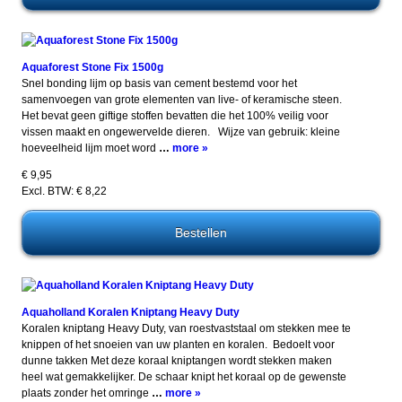
Aquaforest Stone Fix 1500g
Snel bonding lijm op basis van cement bestemd voor het
samenvoegen van grote elementen van live- of keramische steen.
Het bevat geen giftige stoffen bevatten die het 100% veilig voor
vissen maakt en ongewervelde dieren. Wijze van gebruik: kleine
hoeveelheid lijm moet word
…
more »
€ 9,95
Excl. BTW: € 8,22
Aquaholland Koralen Kniptang Heavy Duty
Koralen kniptang Heavy Duty, van roestvaststaal om stekken mee te
knippen of het snoeien van uw planten en koralen. Bedoelt voor
dunne takken Met deze koraal kniptangen wordt stekken maken
heel wat gemakkelijker. De schaar knipt het koraal op de gewenste
plaats zonder het omringe
…
more »