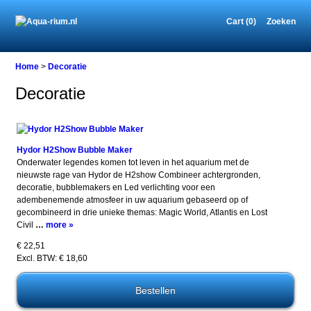
Cart (0)
Zoeken
Home
>
Decoratie
Decoratie
Hydor H2Show Bubble Maker
Onderwater legendes komen tot leven in het aquarium met de
nieuwste rage van Hydor de H2show Combineer achtergronden,
decoratie, bubblemakers en Led verlichting voor een
adembenemende atmosfeer in uw aquarium gebaseerd op of
gecombineerd in drie unieke themas: Magic World, Atlantis en Lost
Civil
…
more »
€ 22,51
Excl. BTW: € 18,60