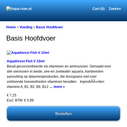
Cart (0)
Zoeken
Home
>
Voeding
>
Basis Hoofdvoer
Basis Hoofdvoer
Aquaforest Fish V 10ml
Bevat geconcentreerde vis vitaminen en aminozuren. Gemaakt voor
alle siervissen in beide, zee-en zoetwater aquaria. Aanbevolen
aanvulling op diepvriesproducten, die doorgaans niet over
voldoende hoeveelheden vitaminen bevatten. IngrediÃÂ«nten:
vitamine A, B1, B2, B6, B12
…
more »
€ 7,25
Excl. BTW: € 5,99