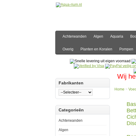
Achterwanden
Algen
Aquaria
Bo
Overig
Planten en Koralen
Pompen
Wij he
Fabrikanten
Home
>
Voe
Bas
Categorieën
Bet
Cic
Achterwanden
Dis
Algen