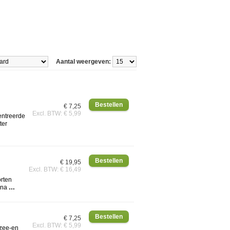
Aantal weergeven:
€ 7,25
Excl. BTW: € 5,99
entreerde
ter
€ 19,95
Excl. BTW: € 16,49
orten
 na
…
€ 7,25
Excl. BTW: € 5,99
 zee-en