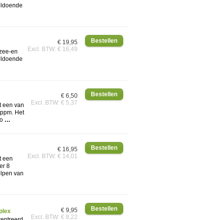
voldoende
€ 19,95
Excl. BTW: € 16,49
 zee-en
voldoende
€ 6,50
Excl. BTW: € 5,37
t een van
 ppm. Het
 o
…
€ 16,95
Excl. BTW: € 14,01
t een
er 8
elpen van
€ 9,95
plex
Excl. BTW: € 8,22
tentreerd