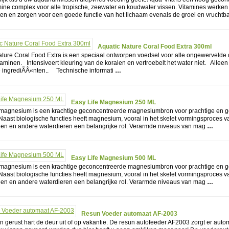
mine complex voor alle tropische, zeewater en koudwater vissen. Vitamines werken
ren en zorgen voor een goede functie van het lichaam evenals de groei en vruchtb
Aquatic Nature Coral Food Extra 300ml
ature Coral Food Extra is een speciaal ontworpen voedsel voor alle ongewervelde 
itaminen. Intensiveert kleuring van de koralen en vertroebelt het water niet. Alleen
e ingrediÃÂ«nten.. Technische informati
…
Easy Life Magnesium 250 ML
 magnesium is een krachtige geconcentreerde magnesiumbron voor prachtige en 
aast biologische functies heeft magnesium, vooral in het skelet vormingsproces v
len en andere waterdieren een belangrijke rol. Verarmde niveaus van mag
…
Easy Life Magnesium 500 ML
 magnesium is een krachtige geconcentreerde magnesiumbron voor prachtige en 
aast biologische functies heeft magnesium, vooral in het skelet vormingsproces v
len en andere waterdieren een belangrijke rol. Verarmde niveaus van mag
…
Resun Voeder automaat AF-2003
 gerust hart de deur uit of op vakantie. De resun autofeeder AF2003 zorgt er auto