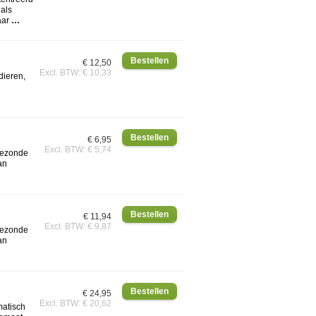
 als
aar
…
€ 12,50
Excl. BTW: € 10,33
dieren,
€ 6,95
Excl. BTW: € 5,74
gezonde
an
€ 11,94
Excl. BTW: € 9,87
gezonde
an
€ 24,95
Excl. BTW: € 20,62
matisch