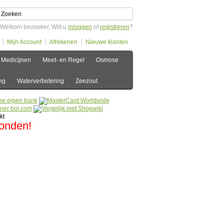
Welkom bezoeker, Wilt u
inloggen
of
registreren
?
Mijn Account
Afrekenen
Nieuwe klanten
Medicijnen
Meet- en Regel
Osmose
ng
Waterverbetering
Zeezout
zonden!