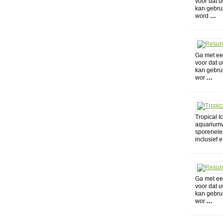
voor dat 
kan gebrui
word
…
Ga met een
voor dat 
kan gebrui
wor
…
Tropical I
aquariumvi
sporenelem
inclusief e
Ga met een
voor dat 
kan gebrui
wor
…