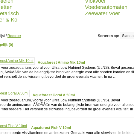
tielen
Vlokvoer
letten
Voederautomaten
etarisch
Zeewater Voer
er & Koi
ijst
/
Rooster
Sorteren op:
elijk (0)
Aquaforest Amino Mix 10ml
l voor zeeaquarium, vooral voor Ultra Low Nutrient Systems (ULNS). Bevat geconc
, ÃÂ©ÃÂ©n van de belangrijkste bron van energie voor alle soorten koralen en fil
et versnelt de stofwisseling, bevordert de groei evenals vitaliteit. In na
…
Aquaforest Coral A 50ml
l voor zeeaquarium, vooral voor Ultra Low Nutrient Systems (ULNS). Bevat
reerde aminozuren, ÃÂ©ÃÂ©n van de belangrijkste bron van energie voor alle so
filter feeders. Het versnelt de stofwisseling, bevordert de groei evenals vitaliteit. In
Aquaforest Fish V 10ml
oncentreerde vis vitaminen en aminozuren. Gemaakt voor alle siervissen in beide,