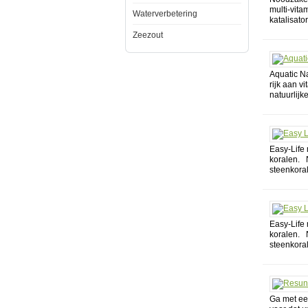
multi-vita
Waterverbetering
katalisato
Zeezout
Aquatic N
rijk aan v
natuurlijk
Easy-Life
koralen. N
steenkora
Easy-Life
koralen. N
steenkora
Ga met een