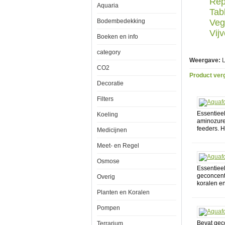
Rep
Aquaria
Tab
Bodembedekking
Veg
Vijv
Boeken en info
category
Weergave:
L
CO2
Product verg
Decoratie
Filters
Essentiee
Koeling
aminozuren
feeders. H
Medicijnen
Meet- en Regel
Osmose
Essentiee
geconcent
Overig
koralen en 
Planten en Koralen
Pompen
Bevat gec
Terrarium