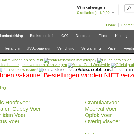
Winkelwagen
0 artikel(en) - € 0,00
Home
Contact
dembedekking
Boeken en info
CO2
Decoratie
Filters
Koeling
Terrarium
UV Apparatuur
Verlichting
Verwarming
Vijver
Voedi
bben vakantie! Bestellingen worden NIET ver
ding
is Hoofdvoer
Granulaatvoer
ta en Guppy Voer
Meerval Voer
hliden Voer
Opfok Voer
cus Voer
Overig Visvoer