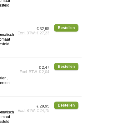
tomaat
esteld
€ 32,95
Excl. BTW: € 27,23
tomatisch
tomaat
esteld
€ 2,47
Excl. BTW: € 2,04
alen,
ienten
€ 29,95
Excl. BTW: € 24,75
tomatisch
tomaat
esteld