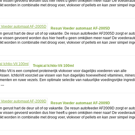
uw vissen gevoerd worden dus hier heeft u geen omkijken meer naar! De voederau
kt worden in combinatie met droog voer, vlokvoer of pellets en kan zeer simpel ing
Resun Voeder automaat AF-2005D
 gerust hart de deur uit of op vakantie. De resun autofeeder AF2005D zorgt er au
uw vissen gevoerd worden dus hier heeft u geen omkijken meer naar! De voederau
kt worden in combinatie met droog voer, vlokvoer of pellets en kan zeer simpel ing
Tropical Ichtio-Vit 100ml
chtio-Vit is een compleet proteinerijk vlokvoer voor dagelijks voederen van alle
ssen. IchtioVit voorziet uw vissen van hun dagelijks hoeveelheid vitamines, miner
enten en ruwe vezels. Een optimale selectie van natuurlijke voedingsrijke ingred
…
Resun Voeder automaat AF-2009D
 gerust hart de deur uit of op vakantie. De resun autofeeder AF2009D zorgt er au
uw vissen gevoerd worden dus hier heeft u geen omkijken meer naar! De voederau
kt worden in combinatie met droog voer, vlokvoer of pellets en kan zeer simpel ing