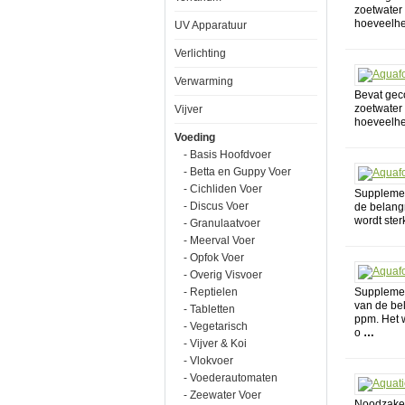
zoetwater
hoeveelhe
UV Apparatuur
Verlichting
Verwarming
Bevat gec
zoetwater
Vijver
hoeveelhe
Voeding
- Basis Hoofdvoer
- Betta en Guppy Voer
- Cichliden Voer
Supplemen
- Discus Voer
de belangr
wordt ster
- Granulaatvoer
- Meerval Voer
- Opfok Voer
- Overig Visvoer
- Reptielen
Supplemen
van de bel
- Tabletten
ppm. Het w
- Vegetarisch
o
…
- Vijver & Koi
- Vlokvoer
- Voederautomaten
- Zeewater Voer
Noodzakel