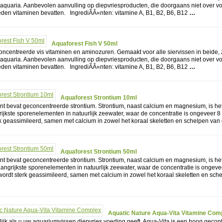
 aquaria. Aanbevolen aanvulling op diepvriesproducten, die doorgaans niet over 
den vitaminen bevatten. IngrediÃÂ«nten: vitamine A, B1, B2, B6, B12
…
Aquaforest Fish V 50ml
oncentreerde vis vitaminen en aminozuren. Gemaakt voor alle siervissen in beide,
 aquaria. Aanbevolen aanvulling op diepvriesproducten, die doorgaans niet over 
den vitaminen bevatten. IngrediÃÂ«nten: vitamine A, B1, B2, B6, B12
…
Aquaforest Strontium 10ml
t bevat geconcentreerde strontium. Strontium, naast calcium en magnesium, is he
ijkste sporenelementen in natuurlijk zeewater, waar de concentratie is ongeveer 8
k geassimileerd, samen met calcium in zowel het koraal skeletten en schelpen van
Aquaforest Strontium 50ml
t bevat geconcentreerde strontium. Strontium, naast calcium en magnesium, is he
angrijkste sporenelementen in natuurlijk zeewater, waar de concentratie is ongeve
ordt sterk geassimileerd, samen met calcium in zowel het koraal skeletten en sch
Aquatic Nature Aqua-Vita Vitamine Com
ijk als u uw aquariumvissen diepvries voeding geeft. Aqua-Vita is een hoog gecon