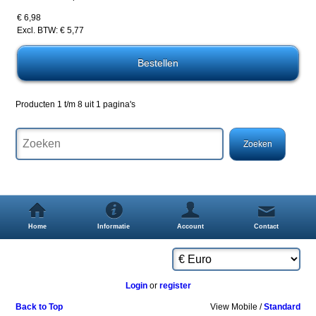
€ 6,98
Excl. BTW: € 5,77
Producten 1 t/m 8 uit 1 pagina's
Home
Informatie
Account
Contact
Login
or
register
Back to Top
View Mobile /
Standard