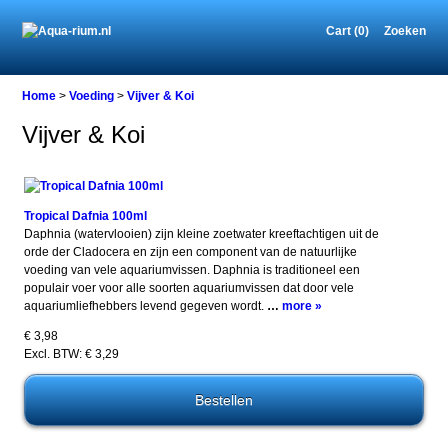
Cart (0)
Zoeken
Home
>
Voeding
>
Vijver & Koi
Vijver & Koi
Tropical Dafnia 100ml
Daphnia (watervlooien) zijn kleine zoetwater kreeftachtigen uit de
orde der Cladocera en zijn een component van de natuurlijke
voeding van vele aquariumvissen. Daphnia is traditioneel een
populair voer voor alle soorten aquariumvissen dat door vele
aquariumliefhebbers levend gegeven wordt.
…
more »
€ 3,98
Excl. BTW: € 3,29