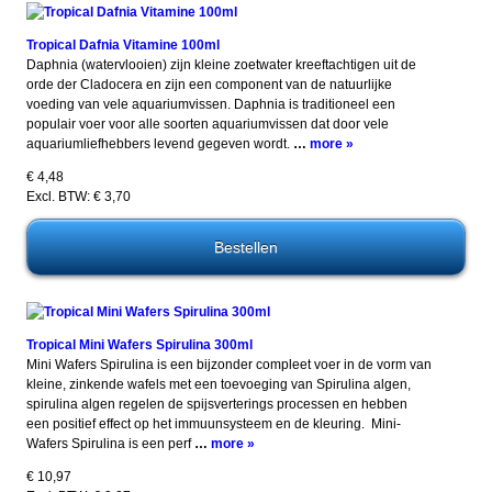
Tropical Dafnia Vitamine 100ml
Daphnia (watervlooien) zijn kleine zoetwater kreeftachtigen uit de
orde der Cladocera en zijn een component van de natuurlijke
voeding van vele aquariumvissen. Daphnia is traditioneel een
populair voer voor alle soorten aquariumvissen dat door vele
aquariumliefhebbers levend gegeven wordt.
…
more »
€ 4,48
Excl. BTW: € 3,70
Tropical Mini Wafers Spirulina 300ml
Mini Wafers Spirulina is een bijzonder compleet voer in de vorm van
kleine, zinkende wafels met een toevoeging van Spirulina algen,
spirulina algen regelen de spijsverterings processen en hebben
een positief effect op het immuunsysteem en de kleuring. Mini-
Wafers Spirulina is een perf
…
more »
€ 10,97