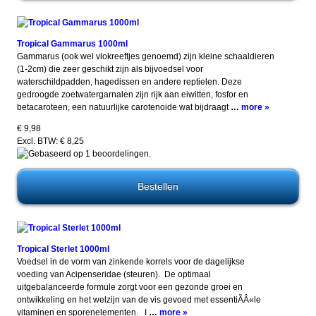
Tropical Gammarus 1000ml
Gammarus (ook wel vlokreeftjes genoemd) zijn kleine schaaldieren
(1-2cm) die zeer geschikt zijn als bijvoedsel voor
waterschildpadden, hagedissen en andere reptielen. Deze
gedroogde zoetwatergarnalen zijn rijk aan eiwitten, fosfor en
betacaroteen, een natuurlijke carotenoide wat bijdraagt
…
more »
€ 9,98
Excl. BTW: € 8,25
Tropical Sterlet 1000ml
Voedsel in de vorm van zinkende korrels voor de dagelijkse
voeding van Acipenseridae (steuren). De optimaal
uitgebalanceerde formule zorgt voor een gezonde groei en
ontwikkeling en het welzijn van de vis gevoed met essentiÃÂ«le
vitaminen en sporenelementen. I
…
more »