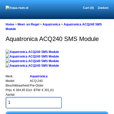
Cart (0)
Zoeken
Home
Home
>
Meet- en Regel
>
Aquatronica
>
Aquatronica ACQ240 SMS
Module
Aquatronica ACQ240 SMS Module
Meet-
en
Regel
Aquatronica
Aquatronica
ACQ240
SMS
Module
Merk:
Aquatronica
Model:
ACQ-240
Beschikbaarheid:
Pre-Order
Prijs: € 364,95
Excl. BTW: € 301,61
Aantal:
Aquatronica
ACQ240
SMS
Module