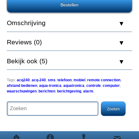
Omschrijving
De
Aquatronica
modules
Reviews (0)
garanderen
belangrijke
systeemfuncties,
Bekijk ook (5)
te
weten:
-
Tags:
acq240
,
acq-240
,
sms
,
telefoon
,
mobiel
,
remote connection
,
Connectiviteit
afstand bedienen
,
aqua-tronica
,
aquatronica
,
controle
,
computer
,
(mogelijkheid
waarschuwingen
,
berichten
,
berichtgeving
,
alarm
,
van
twee-
weg
communicatie
met
het
systeem
via