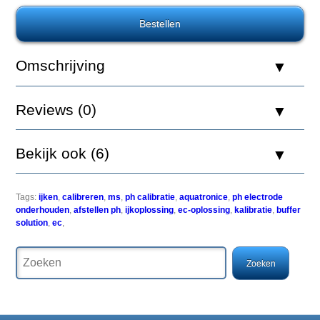
Aquatronica
ACQ410-
CLN
Reinigingsvloeistof
voor
Omschrijving
elektroden
50ml
Reviews (0)
Bekijk ook (6)
Aquatronica
calibratie-
oplossingen
hebben
Tags:
ijken
,
calibreren
,
ms
,
ph calibratie
,
aquatronice
,
ph electrode
een
onderhouden
,
afstellen ph
,
ijkoplossing
,
ec-oplossing
,
kalibratie
,
buffer
belangrijke
solution
,
ec
,
taak
in
het
systeem:
zij
kennen
alle