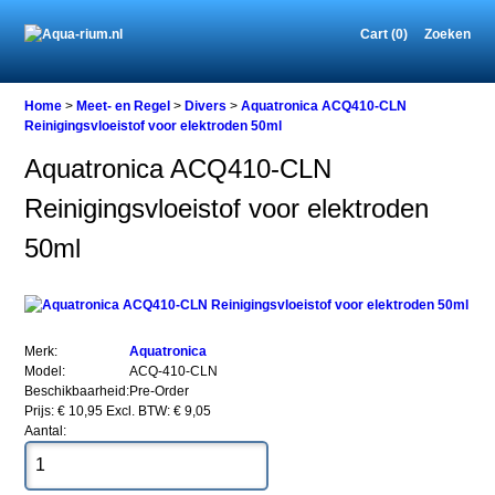
Cart (0)
Zoeken
Home
Home
>
Meet- en Regel
>
Divers
>
Aquatronica ACQ410-CLN
Reinigingsvloeistof voor elektroden 50ml
Aquatronica ACQ410-CLN
Meet-
Reinigingsvloeistof voor elektroden
en
Regel
50ml
Divers
Aquatronica
ACQ410-
CLN
Reinigingsvloeistof
voor
Merk:
Aquatronica
elektroden
Model:
ACQ-410-CLN
50ml
Beschikbaarheid:
Pre-Order
Prijs: € 10,95
Excl. BTW: € 9,05
Aantal: