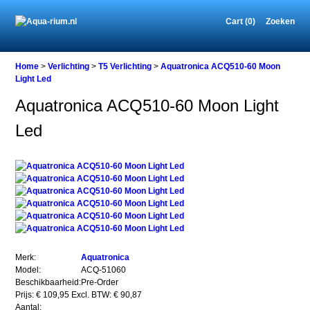
Cart (0)
Zoeken
Home
Home
>
Verlichting
>
T5 Verlichting
>
Aquatronica ACQ510-60 Moon
Light Led
Aquatronica ACQ510-60 Moon Light
Verlichting
Led
T5
Verlichting
Aquatronica
ACQ510-
60
Moon
Light
Led
Merk:
Aquatronica
Model:
ACQ-51060
Beschikbaarheid:
Pre-Order
Aquatronica
Prijs: € 109,95
Excl. BTW: € 90,87
ACQ510-
Aantal: