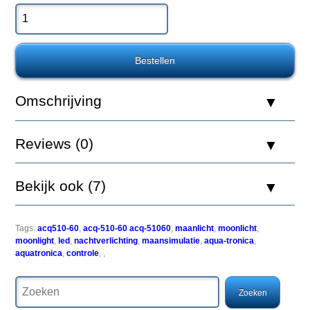
60
Moon
Light
Led
Omschrijving
De
Aquatronica
Light
Reviews (0)
familie
biedt
een
Bekijk ook (7)
scala
van
producten
gewijd
Tags:
acq510-60
,
acq-510-60 acq-51060
,
maanlicht
,
moonlicht
,
aan
moonlight
,
led
,
nachtverlichting
,
maansimulatie
,
aqua-tronica
,
verlichting.
aquatronica
,
controle
,
,
Een
van
de
belangrijkste