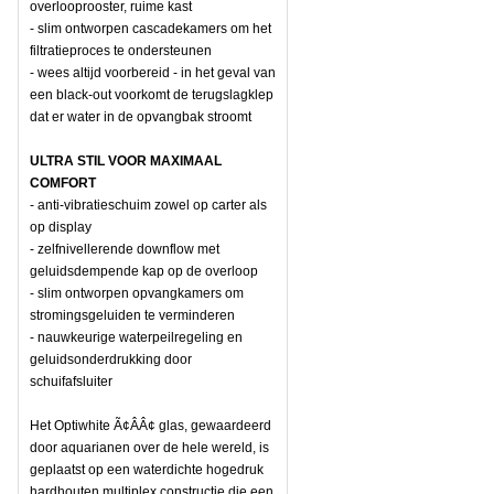
overlooprooster, ruime kast
- slim ontworpen cascadekamers om het
filtratieproces te ondersteunen
- wees altijd voorbereid - in het geval van
een black-out voorkomt de terugslagklep
dat er water in de opvangbak stroomt
ULTRA STIL VOOR MAXIMAAL
COMFORT
- anti-vibratieschuim zowel op carter als
op display
- zelfnivellerende downflow met
geluidsdempende kap op de overloop
- slim ontworpen opvangkamers om
stromingsgeluiden te verminderen
- nauwkeurige waterpeilregeling en
geluidsonderdrukking door
schuifafsluiter
Het Optiwhite Ã¢ÂÂ¢ glas, gewaardeerd
door aquarianen over de hele wereld, is
geplaatst op een waterdichte hogedruk
hardhouten multiplex constructie die een