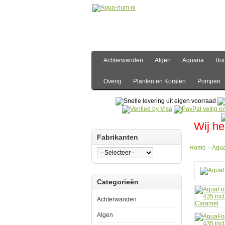
Achterwanden
Algen
Aquaria
Bo
Overig
Planten en Koralen
Pompen
Wij he
Fabrikanten
Home
>
Aqua
Hom
Categorieën
Aquar
AquaF
Ocea
Achterwanden
Guar
Aqua
Algen
type
435