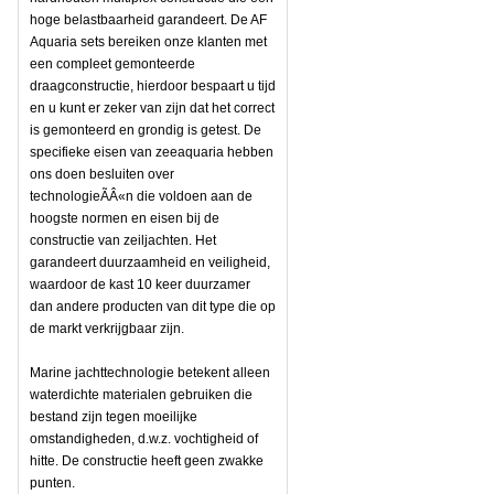
hoge belastbaarheid garandeert. De AF
Aquaria sets bereiken onze klanten met
een compleet gemonteerde
draagconstructie, hierdoor bespaart u tijd
en u kunt er zeker van zijn dat het correct
is gemonteerd en grondig is getest. De
specifieke eisen van zeeaquaria hebben
ons doen besluiten over
technologieÃÂ«n die voldoen aan de
hoogste normen en eisen bij de
constructie van zeiljachten. Het
garandeert duurzaamheid en veiligheid,
waardoor de kast 10 keer duurzamer
dan andere producten van dit type die op
de markt verkrijgbaar zijn.
Marine jachttechnologie betekent alleen
waterdichte materialen gebruiken die
bestand zijn tegen moeilijke
omstandigheden, d.w.z. vochtigheid of
hitte. De constructie heeft geen zwakke
punten.