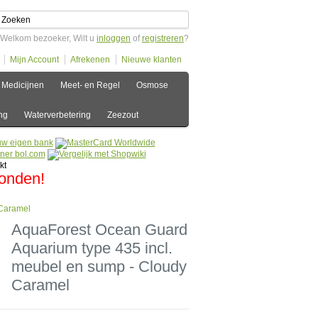
Welkom bezoeker, Wilt u
inloggen
of
registreren
?
Mijn Account
Afrekenen
Nieuwe klanten
Medicijnen
Meet- en Regel
Osmose
ng
Waterverbetering
Zeezout
zonden!
 Caramel
AquaForest Ocean Guard
Aquarium type 435 incl.
meubel en sump - Cloudy
Caramel