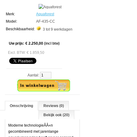
Merk:
Aquaforest
Model:
AF-435-CC
Beschikbaarheid:
3 tot 9 werkdagen
Uw prijs:
€ 2.250,00
(incl btw)
Excl. BTW: € 1.859,50
Aantal:
Omschrijving
Reviews (0)
Bekijk ook (20)
Moderne technologieÃÂ«n
gecombineerd met jarenlange