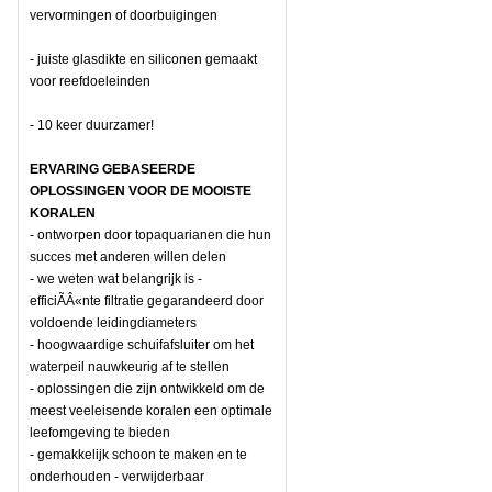
vervormingen of doorbuigingen
- juiste glasdikte en siliconen gemaakt
voor reefdoeleinden
- 10 keer duurzamer!
ERVARING GEBASEERDE
OPLOSSINGEN VOOR DE MOOISTE
KORALEN
- ontworpen door topaquarianen die hun
succes met anderen willen delen
- we weten wat belangrijk is -
efficiÃÂ«nte filtratie gegarandeerd door
voldoende leidingdiameters
- hoogwaardige schuifafsluiter om het
waterpeil nauwkeurig af te stellen
- oplossingen die zijn ontwikkeld om de
meest veeleisende koralen een optimale
leefomgeving te bieden
- gemakkelijk schoon te maken en te
onderhouden - verwijderbaar