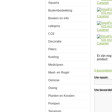
Aquaria
incl.
meub
en
Bodembedekking
sump
-
Boeken en info
Clou
Cara
category
CO2
Decoratie
Filters
Er zijn no
Koeling
product.
Medicijnen
AquaForest
0 beoordelin
Meet- en Regel
Ocean
Guard
Uw naam:
Osmose
Aquarium
type
435
Overig
Uw beoordel
incl.
meubel
Planten en Koralen
en
sump
Pompen
-
Cloudy
Terrarium
Caramel