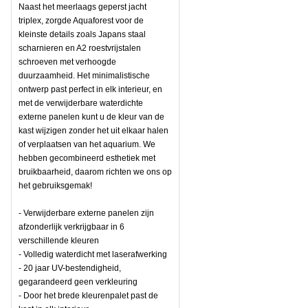
Naast het meerlaags geperst jacht
triplex, zorgde Aquaforest voor de
kleinste details zoals Japans staal
scharnieren en A2 roestvrijstalen
schroeven met verhoogde
duurzaamheid. Het minimalistische
ontwerp past perfect in elk interieur, en
met de verwijderbare waterdichte
externe panelen kunt u de kleur van de
kast wijzigen zonder het uit elkaar halen
of verplaatsen van het aquarium. We
hebben gecombineerd esthetiek met
bruikbaarheid, daarom richten we ons op
het gebruiksgemak!
- Verwijderbare externe panelen zijn
afzonderlijk verkrijgbaar in 6
verschillende kleuren
- Volledig waterdicht met laserafwerking
- 20 jaar UV-bestendigheid,
gegarandeerd geen verkleuring
- Door het brede kleurenpalet past de