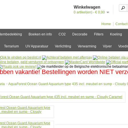
Winkelwagen
0 artikel(en) - € 0,00
Home
Contact
dembedekking
Boeken en info
CO2
Decoratie
Filters
Koeling
Terrarium
UV Apparatuur
Verlichting
Verwarming
Vijver
Voedi
bben vakantie! Bestellingen worden NIET ver
ria
>
AquaForest Ocean Guard Aquarium type 435 incl. meubel en sump - Cloudy
e
ia
orest
n
d
rium