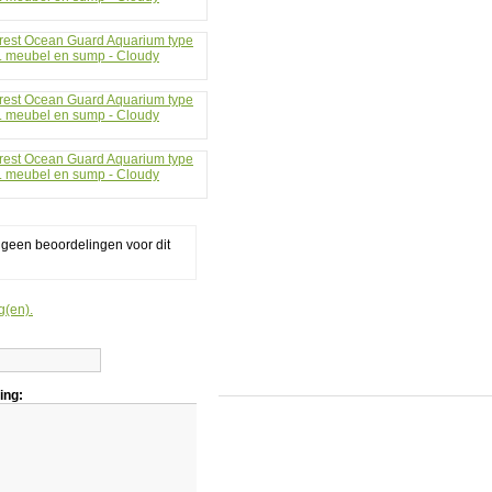
el
dy
mel
g geen beoordelingen voor dit
g(en).
ing: