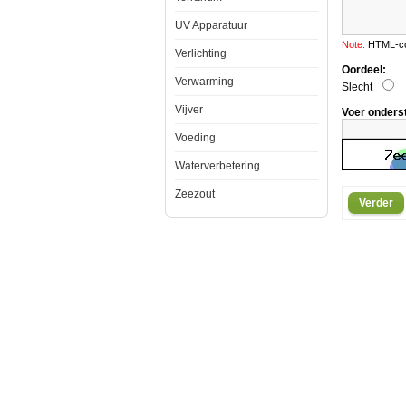
UV Apparatuur
Note:
HTML-cod
Verlichting
Oordeel:
Verwarming
Slecht
Vijver
Voer onders
Voeding
Moderne
Waterverbetering
technologieÃ
gecombinee
Zeezout
met
Verder
jarenlange
aquariumerv
heeft
ervoor
gezorgd
dat
de
Aquaforest
aquaria
kunnen
worden
gecreerd.
Elk
onderdeel
van