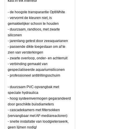
kast in elk interieur
- de hoogste transparantie OptiWhite
- vervormt de kleuren niet, is
gemakkelijker schoon te houden
- duurzaam, randloos, met zwarte
siliconen
- jarenlang getest door zeeaquarianen
- passende dikte toegestaan om af te
zien van versterkingen
- zwarte overloop, onder- en achterruit
- verbinding gemaakt van
gespecialiseerde aquariumsiliconen
- professioneel antitrillingsschuim
- duurzaam PVC-opvangbak met
speciale hydraulica
- hoog systeemvermogen gegarandeerd
door geschikte buisdiameters
- cascadekamers met filtersokken
(vervangbaar met AF-mediareactoren)
- snelle installatie van loodgieterswerk,
geen lijmen nodig!