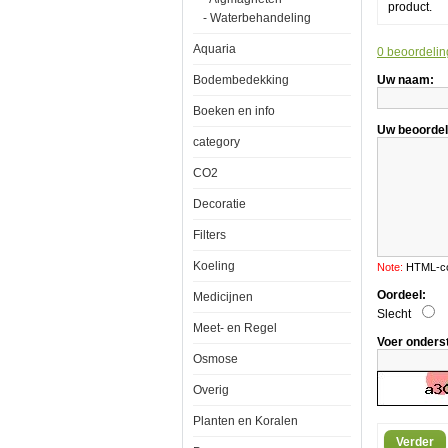
product.
Fosfa
- Waterbehandeling
verwi
5000
Aquaria
0 beoordelin
Bodembedekking
Uw naam:
Boeken en info
Uw beoordel
category
Red
Sea
CO2
NO3:PO4-
X
Decoratie
Nitraat
en
Filters
Fosfaat
verwijderaar
5000ml
Koeling
Note:
HTML-cod
Oordeel:
Medicijnen
Slecht
Meet- en Regel
Voer onders
Osmose
Het
beheer
Overig
van
ZoÃÂ¶xanthe
Planten en Koralen
algen
is
Verder