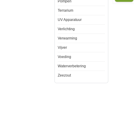
Pompen
belangrijk
voor
Terrarium
het
evenwichtig
houden
UV Apparatuur
van
uw
Verlichting
koraalrif
de
Verwarming
natuurlijke
schoonheid.
Vijver
Vanuit
Red
Voeding
Sea
zijn
jarenlange
Waterverbetering
research
en
Zeezout
ervaring,
is
het
de
Algae
Management
Program
ontwikkeld.
Dit
programma
biedt
u
supplemente
en