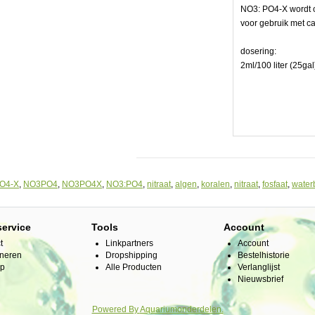
NO3: PO4-X wordt 
voor gebruik met c
llen
dosering:
2ml/100 liter (25gal
O4-X
,
NO3PO4
,
NO3PO4X
,
NO3:PO4
,
nitraat
,
algen
,
koralen
,
nitraat
,
fosfaat
,
water
service
Tools
Account
t
Linkpartners
Account
neren
Dropshipping
Bestelhistorie
ap
Alle Producten
Verlanglijst
Nieuwsbrief
Powered By
Aquariumonderdelen.