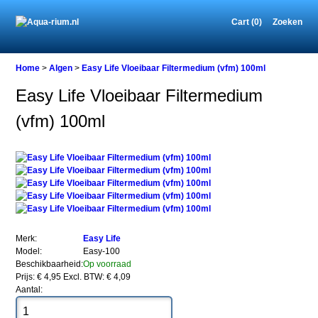
Cart (0)
Zoeken
Home
Home
>
Algen
>
Easy Life Vloeibaar Filtermedium (vfm) 100ml
Easy Life Vloeibaar Filtermedium
(vfm) 100ml
Algen
Easy
Life
Vloeibaar
Filtermedium
(vfm)
100ml
Merk:
Easy Life
Model:
Easy-100
Easy
Beschikbaarheid:
Op voorraad
Life
Prijs: € 4,95
Excl. BTW: € 4,09
Vloeibaar
Aantal:
Filtermedium
(vfm)