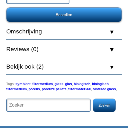
100ml
Easy-
Omschrijving
Life
vloeibaar
filtermedium
Reviews (0)
(Easy-
Life
vfm)
behoort
Bekijk ook (2)
tot
een
totaal
nieuwe
Tags:
symbiont
,
filtermedium
,
glass
,
glas
,
biologisch
,
biologisch
produktgeneratie
filtermedium
,
poreus
,
poreuze pellets
,
filtermateriaal
,
sintered glass
,
in
de
vivaristiek.
Het
is
voor
zoveel