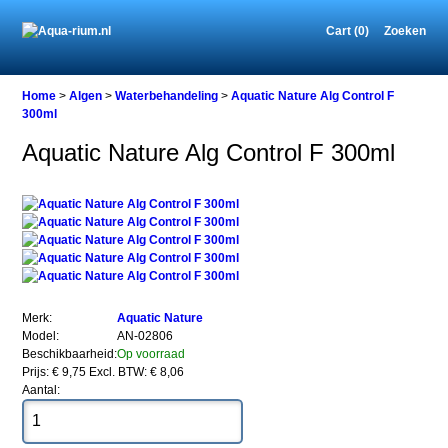
Cart (0)
Zoeken
Home
Home
>
Algen
>
Waterbehandeling
>
Aquatic Nature Alg Control F
300ml
Aquatic Nature Alg Control F 300ml
Algen
Waterbehandeling
Aquatic
Nature
Alg
Control
F
300ml
Merk:
Aquatic Nature
Model:
AN-02806
Beschikbaarheid:
Op voorraad
Prijs: € 9,75
Excl. BTW: € 8,06
Aantal:
Aquatic