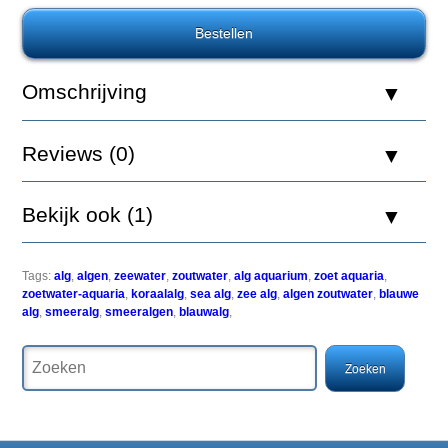
Nature
Alg
Control
F
300ml
Omschrijving
Reviews (0)
Bekijk ook (1)
Algen
in
het
het
Tags:
alg
,
algen
,
zeewater
,
zoutwater
,
alg aquarium
,
zoet aquaria
,
aquarium
zoetwater-aquaria
,
koraalalg
,
sea alg
,
zee alg
,
algen zoutwater
,
blauwe
zijn
alg
,
smeeralg
,
smeeralgen
,
blauwalg
,
niet
alleen
vervelend
om
te
zien,
de