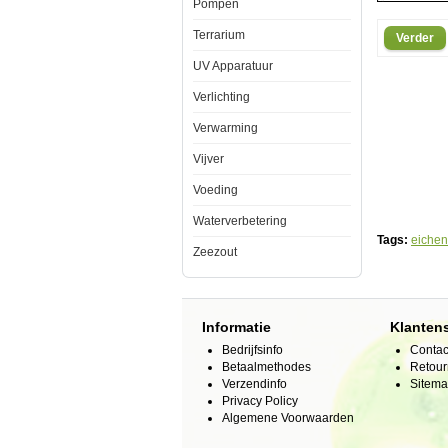
toe
Pompen
aan
het
Terrarium
Verder
aquariumwat
om
UV Apparatuur
de
ph
Verlichting
te
verlagen.
Nadien
Verwarming
het
gewenste
Vijver
pH
nivau
Voeding
is
bereikt
Waterverbetering
dient
u
Tags:
eichen
Zeezout
regelmatig
het
water
op
de
juiste
Informatie
Klanten
waarde
Bedrijfsinfo
Contac
te
houden
Betaalmethodes
Retour
door
Verzendinfo
Sitem
het
Privacy Policy
toevoegen
Algemene Voorwaarden
van
kleine