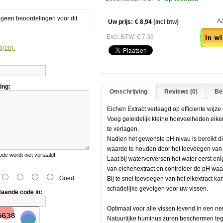
g geen beoordelingen voor dit
Aant
Uw prijs:
€ 8,94
(incl btw)
Excl. BTW: € 7,39
g(en).
ing:
Omschrijving
Reviews (0)
Bek
Eichen Extract verlaagd op efficiente wijze
Voeg geleidelijk kleine hoeveelheden eike
te verlagen.
Nadien het gewenste pH nivau is bereikt di
waarde te houden door het toevoegen van 
e wordt niet vertaald!
Laat bij waterverversen het water eerst en
van eichenextract en controleer de pH waa
Goed
Bij te snel toevoegen van het eikextract ka
schadelijke gevolgen voor uw vissen.
taande code in:
Optimaal voor alle vissen levend in een neu
en
Natuurlijke huminus zuren beschermen tege