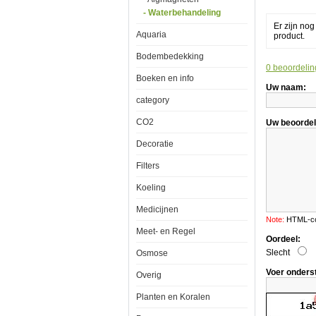
- Waterbehandeling
Er zijn no
Aquaria
product.
Bodembedekking
0 beoordelin
Boeken en info
Aquatic
Uw naam:
Nature
Eichen
category
Extract
500ml
CO2
Uw beoordel
Decoratie
Filters
Koeling
Eichen
Extract
verlaagd
Medicijnen
op
Note:
HTML-cod
efficiente
Meet- en Regel
wijze
Oordeel:
de
Slecht
Osmose
pH.
Voeg
Voer onders
Overig
geleidelijk
kleine
Planten en Koralen
hoeveelhed
eikenextract