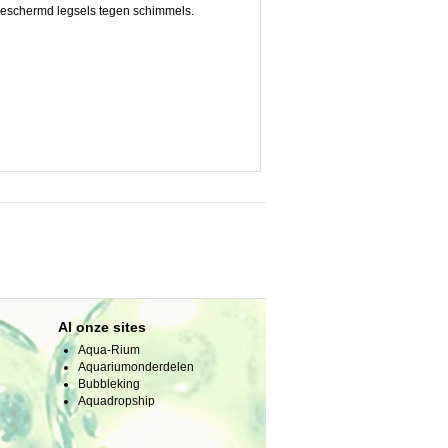
 beschermd legsels tegen schimmels.
Al onze sites
Aqua-Rium
Aquariumonderdelen
Bubbleking
Aquadropship