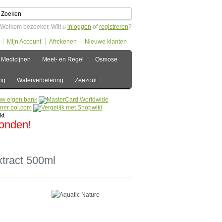
Welkom bezoeker, Wilt u
inloggen
of
registreren
?
Mijn Account
Afrekenen
Nieuwe klanten
Medicijnen
Meet- en Regel
Osmose
ng
Waterverbetering
Zeezout
zonden!
xtract 500ml