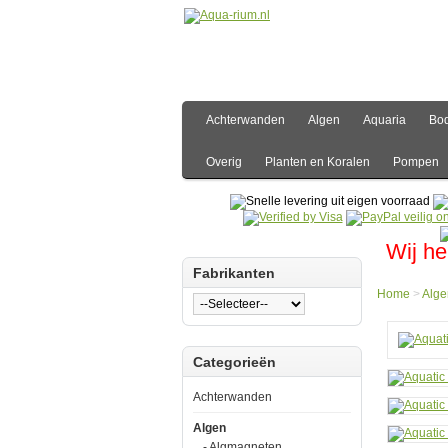
Achterwanden
Algen
Aquaria
Bo
Overig
Planten en Koralen
Pompen
Wij he
Fabrikanten
Home
>
Alge
Hom
Categorieën
Algen
Water
Aquat
Achterwanden
Natur
Eiche
Algen
Extrac
- Algmagneten
500m