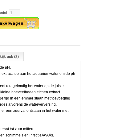
al:
ijk ook (2)
 de pH.
nextract toe aan het aquariumwater om de ph
ent u regelmatig het water op de juiste
kleine hoeveelheden eichen extract.
ige tijd in een emmer staan met toevoeging
rdes alvorens de waterverversing.
n er een zuurval ontstaan in het water met
traal tot zuur milieu.
n schimmels en infectieÃ¢ÂÂs.