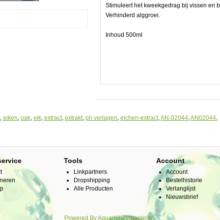
Stimuleert het kweekgedrag bij vissen en
Verhinderd alggroei.
er
Inhoud 500ml
,
eiken
,
oak
,
eik
,
extract
,
extrakt
,
ph verlagen
,
eichen-extract
,
AN-02044
,
AN02044
,
service
Tools
Account
t
Linkpartners
Account
neren
Dropshipping
Bestelhistorie
ap
Alle Producten
Verlanglijst
Nieuwsbrief
Powered By
Aquariumonderdelen.