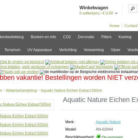
Winkelwagen
0 artikel(en) - € 0,00
Home
Contact
dembedekking
Boeken en info
CO2
Decoratie
Filters
Koeling
Terrarium
UV Apparatuur
Verlichting
Verwarming
Vijver
Voedi
bben vakantie! Bestellingen worden NIET ver
n
>
Waterbehandeling
>
Aquatic Nature Eichen Extract 500ml
e
Aquatic Nature Eichen E
behandeling
ic
Merk:
Aquatic Nature
e
n
Model:
AN-02044
t
Beschikbaarheid:
Op voorraad
l