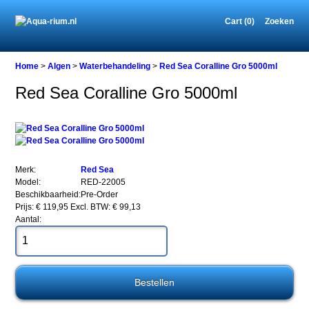
Cart (0)
Zoeken
Home
Home
>
Algen
>
Waterbehandeling
>
Red Sea Coralline Gro 5000ml
Red Sea Coralline Gro 5000ml
Algen
Waterbehandeling
Red
Sea
Coralline
Merk:
Red Sea
Gro
Model:
RED-22005
5000ml
Beschikbaarheid:
Pre-Order
Prijs: € 119,95
Excl. BTW: € 99,13
Aantal:
Red
Sea
Coralline
Gro