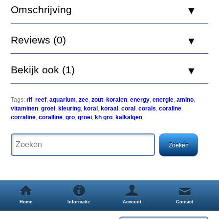
5000ml
Omschrijving
Reviews (0)
Krijg
een
Bekijk ook (1)
aquarium
rif
klaar
in
Tags:
rif
,
reef
,
aquarium
,
zee
,
zout
,
koralen
,
energy
,
energie
,
amino
,
slechts
vitaminen
,
groei
,
kleuring
,
koral
,
koraal
,
coral
,
corals
,
coraline
,
21
corraline
,
coralline
,
gro
,
groei
,
kh gro
,
kalkalgen
,
dagen
met
Red
Sea's
Marine
Care
Program
(MCP).
Dit
Home
Informatie
Account
Contact
stap-
voor-