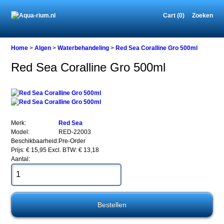
Cart (0)
Zoeken
Home
Home
>
Algen
>
Waterbehandeling
>
Red Sea Coralline Gro 500ml
Red Sea Coralline Gro 500ml
Algen
Waterbehandeling
Red
Sea
Coralline
Merk:
Red Sea
Gro
Model:
RED-22003
500ml
Beschikbaarheid:
Pre-Order
Prijs: € 15,95
Excl. BTW: € 13,18
Aantal:
Red
Sea
Coralline
Gro