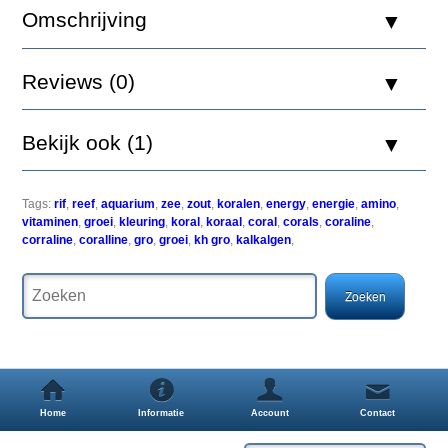
500ml
Omschrijving
Reviews (0)
Krijg
een
Bekijk ook (1)
aquarium
rif
klaar
in
Tags:
rif
,
reef
,
aquarium
,
zee
,
zout
,
koralen
,
energy
,
energie
,
amino
,
slechts
vitaminen
,
groei
,
kleuring
,
koral
,
koraal
,
coral
,
corals
,
coraline
,
21
corraline
,
coralline
,
gro
,
groei
,
kh gro
,
kalkalgen
,
dagen
met
Red
Sea's
Marine
Care
Program
(MCP).
Dit
Home
Informatie
Account
Contact
stap-
voor-