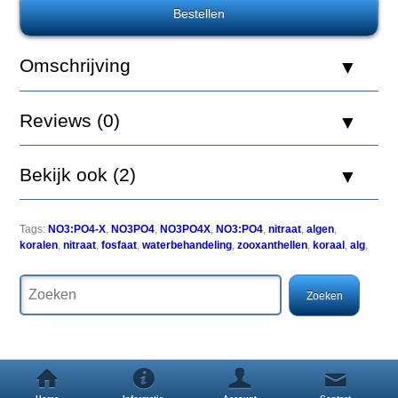
Red
Sea
NO3:PO4-
Omschrijving
X
Nitraat
en
Reviews (0)
Fosfaat
verwijderaar
500ml
Bekijk ook (2)
Tags:
NO3:PO4-X
,
NO3PO4
,
NO3PO4X
,
NO3:PO4
,
nitraat
,
algen
,
koralen
,
nitraat
,
fosfaat
,
waterbehandeling
,
zooxanthellen
,
koraal
,
alg
,
Het
beheer
van
ZoÃÂ¶xanthellen
algen
is
belangrijk
voor
het