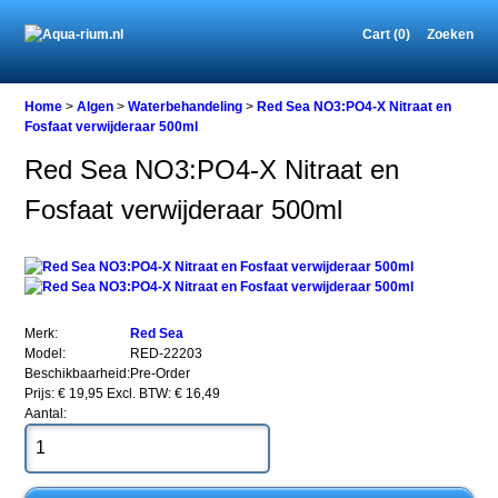
Cart (0)
Zoeken
Home
Home
>
Algen
>
Waterbehandeling
>
Red Sea NO3:PO4-X Nitraat en
Fosfaat verwijderaar 500ml
Red Sea NO3:PO4-X Nitraat en
Algen
Fosfaat verwijderaar 500ml
Waterbehandeling
Red
Sea
NO3:PO4-
X
Nitraat
en
Merk:
Red Sea
Fosfaat
Model:
RED-22203
verwijderaar
Beschikbaarheid:
Pre-Order
500ml
Prijs: € 19,95
Excl. BTW: € 16,49
Aantal: