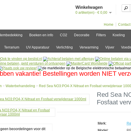
Winkelwagen
0 artikel(en) - € 0,00
Home
Contact
dembedekking
Boeken en info
CO2
Decoratie
Filters
Koeling
Terrarium
UV Apparatuur
Verlichting
Verwarming
Vijver
Voedi
bben vakantie! Bestellingen worden NIET ver
n
>
Waterbehandeling
>
Red Sea NO3:PO4-X Nitraat en Fosfaat verwijderaar 100
e
Red Sea NO
Fosfaat ver
behandeling
PO4-
Merk:
Re
g geen beoordelingen voor dit
Model:
RE
t