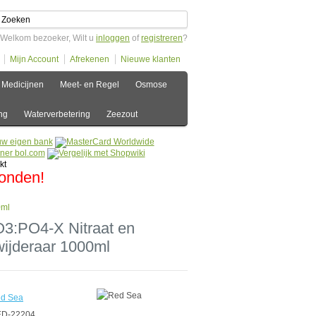
Welkom bezoeker, Wilt u
inloggen
of
registreren
?
Mijn Account
Afrekenen
Nieuwe klanten
Medicijnen
Meet- en Regel
Osmose
ng
Waterverbetering
Zeezout
zonden!
0ml
3:PO4-X Nitraat en
wijderaar 1000ml
d Sea
D-22204