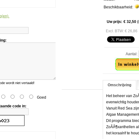
Beschikbaarheid:
at
jderaar
g(en).
ml
Uw prijs:
€ 32,50
(
Excl. BTW: € 26,86
ing:
Aantal:
e wordt niet vertaald!
Omschrijving
Het beheer van ZoÃ
Goed
evenwichtig houden
taande code in:
Vanuit Red Sea zijn
Algae Management 
Dit programma bied
ZoÃÂ¶xanthellen al
llen
het koraalrif te hou