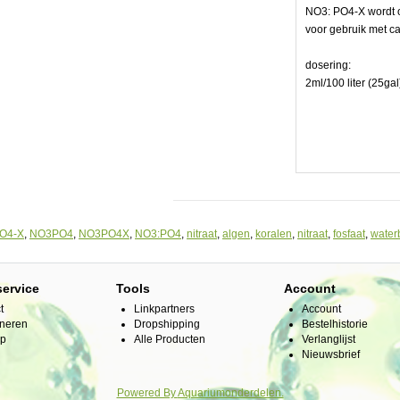
NO3: PO4-X wordt 
voor gebruik met c
llen
dosering:
2ml/100 liter (25gal
O4-X
,
NO3PO4
,
NO3PO4X
,
NO3:PO4
,
nitraat
,
algen
,
koralen
,
nitraat
,
fosfaat
,
water
service
Tools
Account
t
Linkpartners
Account
neren
Dropshipping
Bestelhistorie
ap
Alle Producten
Verlanglijst
Nieuwsbrief
Powered By
Aquariumonderdelen.