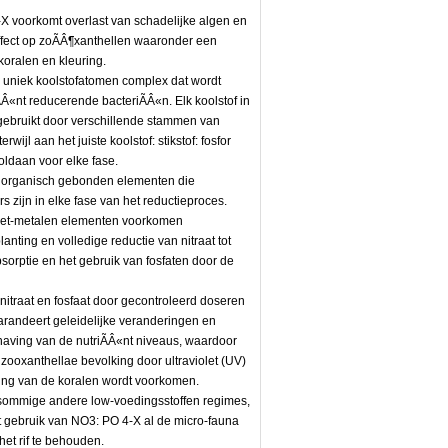
voorkomt overlast van schadelijke algen en
effect op zoÃÂ¶xanthellen waaronder een
koralen en kleuring.
 uniek koolstofatomen complex dat wordt
ÃÂ«nt reducerende bacteriÃÂ«n. Elk koolstof in
gebruikt door verschillende stammen van
wijl aan het juiste koolstof: stikstof: fosfor
oldaan voor elke fase.
 organisch gebonden elementen die
rs zijn in elke fase van het reductieproces.
iet-metalen elementen voorkomen
lanting en volledige reductie van nitraat tot
bsorptie en het gebruik van fosfaten door de
 nitraat en fosfaat door gecontroleerd doseren
randeert geleidelijke veranderingen en
ving van de nutriÃÂ«nt niveaus, waardoor
 zooxanthellae bevolking door ultraviolet (UV)
ing van de koralen wordt voorkomen.
t sommige andere low-voedingsstoffen regimes,
t gebruik van NO3: PO 4-X al de micro-fauna
het rif te behouden.