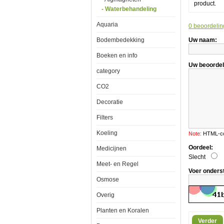
product.
en
- Waterbehandeling
Fosfa
verwi
Aquaria
0 beoordelin
1000
Bodembedekking
Uw naam:
Boeken en info
Uw beoordel
category
Red
CO2
Sea
NO3:PO4-
Decoratie
X
Nitraat
Filters
en
Fosfaat
verwijderaar
Koeling
Note:
HTML-cod
1000ml
Oordeel:
Medicijnen
Slecht
Meet- en Regel
Voer onders
Osmose
Het
Overig
beheer
van
Planten en Koralen
ZoÃÂ¶xanthe
algen
Verder