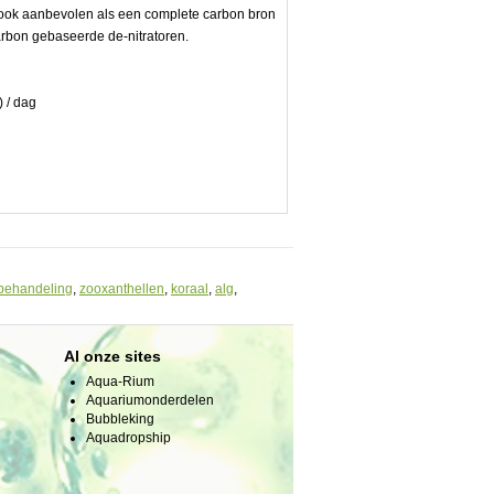
ook aanbevolen als een complete carbon bron
arbon gebaseerde de-nitratoren.
) / dag
behandeling
,
zooxanthellen
,
koraal
,
alg
,
Al onze sites
Aqua-Rium
Aquariumonderdelen
Bubbleking
Aquadropship