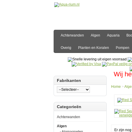
Achterwanden
Algen
Aquaria
Bo
Overig
Planten en Koralen
Pompen
Wij he
Fabrikanten
Home
>
Alge
Hom
Categorieën
Algen
Water
Red
Achterwanden
Sea
NO3:
Algen
X
Er zijn no
- Algmagneten
Nitraa