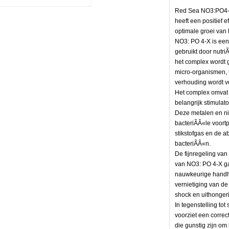
Red Sea NO3:PO4-X 
heeft een positief 
optimale groei van 
NO3: PO 4-X is een
gebruikt door nutri
het complex wordt 
micro-organismen, ter
verhouding wordt v
Het complex omvat
belangrijk stimulato
Deze metalen en n
bacteriÃÂ«le voortp
stikstofgas en de a
bacteriÃÂ«n.
De fijnregeling van
van NO3: PO 4-X ga
nauwkeurige handha
vernietiging van de
shock en uithonger
In tegenstelling to
voorziet een correc
die gunstig zijn om 
n