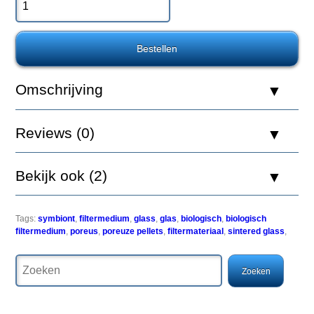
(vfm)
100ml
Easy-
Omschrijving
Life
vloeibaar
filtermedium
Reviews (0)
(Easy-
Life
vfm)
behoort
Bekijk ook (2)
tot
een
totaal
nieuwe
Tags:
symbiont
,
filtermedium
,
glass
,
glas
,
biologisch
,
biologisch
produktgeneratie
filtermedium
,
poreus
,
poreuze pellets
,
filtermateriaal
,
sintered glass
,
in
de
vivaristiek.
Het
is
voor