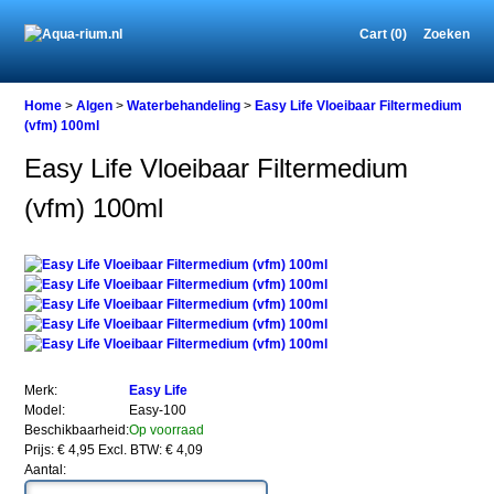
Cart (0)
Zoeken
Home
Home
>
Algen
>
Waterbehandeling
>
Easy Life Vloeibaar Filtermedium
(vfm) 100ml
Easy Life Vloeibaar Filtermedium
Algen
(vfm) 100ml
Waterbehandeling
Easy
Life
Vloeibaar
Filtermedium
(vfm)
100ml
Merk:
Easy Life
Model:
Easy-100
Easy
Beschikbaarheid:
Op voorraad
Life
Prijs: € 4,95
Excl. BTW: € 4,09
Vloeibaar
Aantal:
Filtermedium