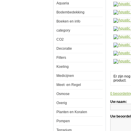
Aquaria
-
120x
Bodembedekking
Boeken en info
category
CO2
Aquatic
Nature
Decoratie
Arbusto
E
-
Filters
120x60
Koeling
Medicijnen
Er zijn no
product.
Meet- en Regel
De
0 beoordelin
Osmose
prachtig
gestructuree
Uw naam:
achtergrond
Overig
van
de
Planten en Koralen
Aquatic
Uw beoordel
Nature
Pompen
Arbusto
serie
Terrarium