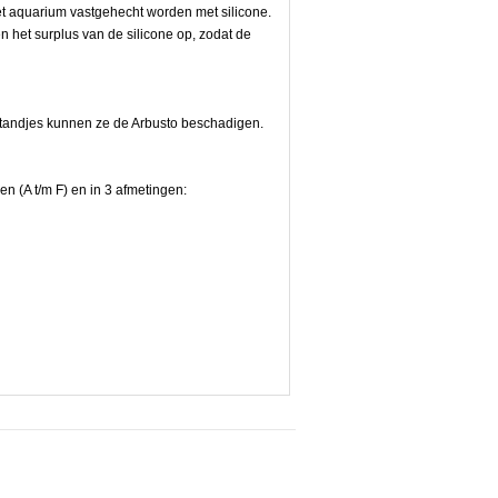
t aquarium vastgehecht worden met silicone.
 het surplus van de silicone op, zodat de
e tandjes kunnen ze de Arbusto beschadigen.
en (A t/m F) en in 3 afmetingen: