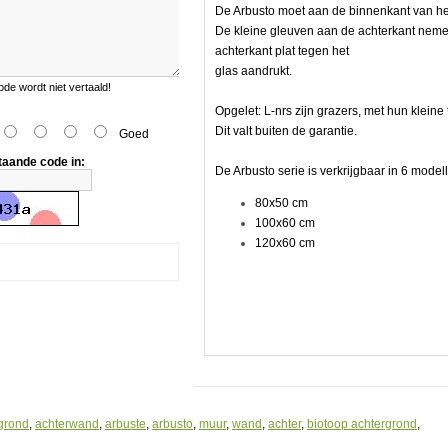
De Arbusto moet aan de binnenkant van he
De kleine gleuven aan de achterkant nemen
achterkant plat tegen het
glas aandrukt.
e wordt niet vertaald!
Opgelet: L-nrs zijn grazers, met hun klein
Dit valt buiten de garantie.
Goed
taande code in:
De Arbusto serie is verkrijgbaar in 6 modell
80x50 cm
100x60 cm
120x60 cm
n.
.
grond
,
achterwand
,
arbuste
,
arbusto
,
muur
,
wand
,
achter
,
biotoop achtergrond
,