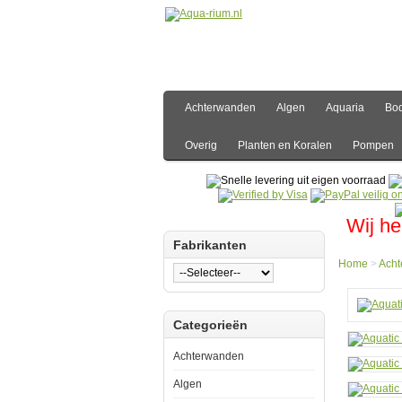
Achterwanden
Algen
Aquaria
Bo
Overig
Planten en Koralen
Pompen
Wij he
Fabrikanten
Home
>
Ach
Hom
Categorieën
Acht
3D
Acht
Achterwanden
Aquat
Natur
Algen
Arbus
E