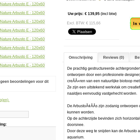
60
Aan
Uw prijs:
€ 139,95
(incl btw)
Excl. BTW: € 115,66
Omschrijving
Reviews (0)
Bek
De prachtig gestructureerde achtergronden
ontworpen door een profesionele designer
creÃÂ«ren van een natuurlijke biotoop met
g geen beoordelingen voor dit
Ze zijn een uitstekend werkvlak om creatie
naaldjes eenvoudig vastgehecht worden.
g(en).
rde
De ArbustoÃ¢ÂÂs zijn zodanig ontworpen d
en
kunnen worden.
Op de achterzijde bevinden zich horizontal
ing:
doorsnee.
Door deze weg te snijden kan de Arbusto
aquarium.