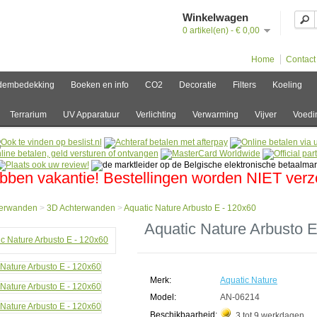
Winkelwagen
0 artikel(en) - € 0,00
Home
Contact
dembedekking
Boeken en info
CO2
Decoratie
Filters
Koeling
Terrarium
UV Apparatuur
Verlichting
Verwarming
Vijver
Voedi
bben vakantie! Bestellingen worden NIET ver
terwanden
>
3D Achterwanden
>
Aquatic Nature Arbusto E - 120x60
e
Aquatic Nature Arbusto E
erwanden
erwanden
Merk:
Aquatic Nature
ic
e
Model:
AN-06214
to
Beschikbaarheid:
3 tot 9 werkdagen