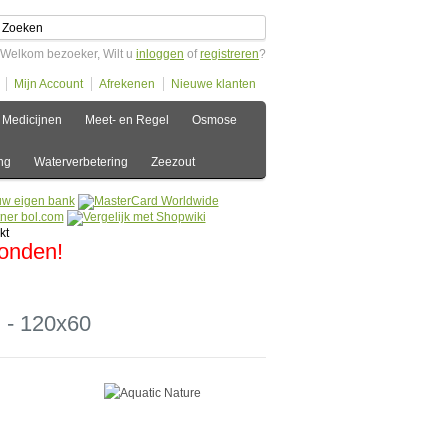
Welkom bezoeker, Wilt u
inloggen
of
registreren
?
Mijn Account
Afrekenen
Nieuwe klanten
Medicijnen
Meet- en Regel
Osmose
ng
Waterverbetering
Zeezout
zonden!
 - 120x60