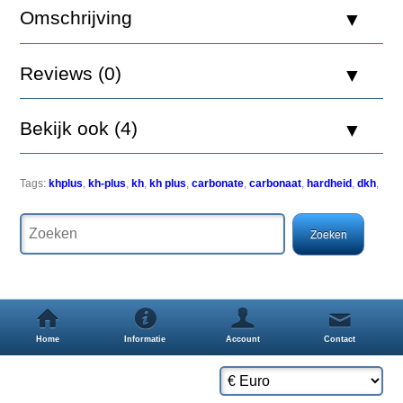
KH
Omschrijving
Plus
M
1L
Reviews (0)
Bekijk ook (4)
KH
+
Tags:
khplus
,
kh-plus
,
kh
,
kh plus
,
carbonate
,
carbonaat
,
hardheid
,
dkh
,
verhoogt
op
een
beschermende
en
natuurgetrouwe
manier
de
dKH
in
Home
Informatie
Account
Contact
zoutwateraquaria
en
stabiliseert