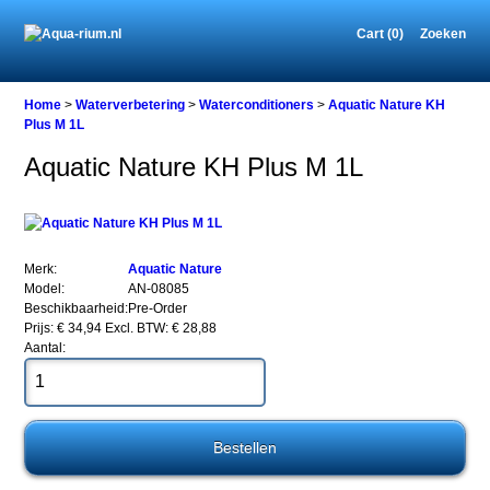
Cart (0)
Zoeken
Home
Home
>
Waterverbetering
>
Waterconditioners
>
Aquatic Nature KH
Plus M 1L
Aquatic Nature KH Plus M 1L
Waterverbetering
Waterconditioners
Aquatic
Nature
KH
Merk:
Aquatic Nature
Plus
Model:
AN-08085
M
Beschikbaarheid:
Pre-Order
1L
Prijs: € 34,94
Excl. BTW: € 28,88
Aantal:
Aquatic
Nature