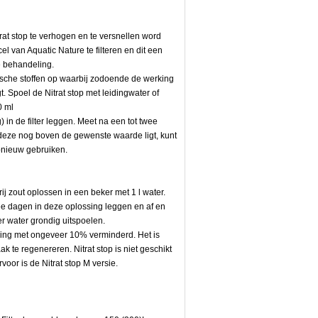
rat stop te verhogen en te versnellen word
l van Aquatic Nature te filteren en dit een
 behandeling.
ische stoffen op waarbij zodoende de werking
. Spoel de Nitrat stop met leidingwater of
0 ml
g) in de filter leggen. Meet na een tot twee
eze nog boven de gewenste waarde ligt, kunt
pnieuw gebruiken.
rij zout oplossen in een beker met 1 l water.
twee dagen in deze oplossing leggen en af en
r water grondig uitspoelen.
ing met ongeveer 10% verminderd. Het is
ak te regenereren. Nitrat stop is niet geschikt
voor is de Nitrat stop M versie.