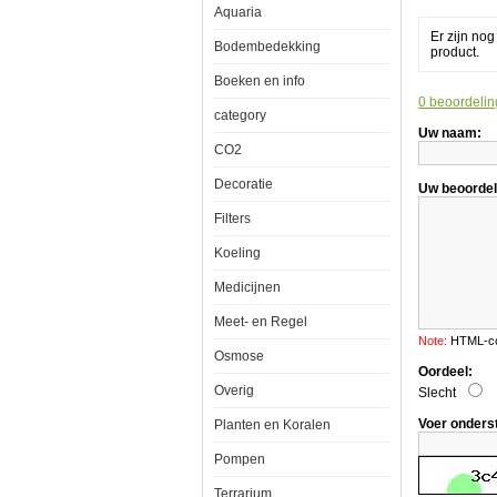
Aquaria
Zoetw
Er zijn no
Bodembedekking
product.
Boeken en info
0 beoordelin
category
Uw naam:
CO2
Aquatic
Nature
Decoratie
Nitrate
Uw beoordel
Stop
300ml
Filters
Zoetwater
Koeling
Medicijnen
Meet- en Regel
Note:
HTML-cod
Osmose
Filtert
Oordeel:
uw
aquariumwat
Overig
Slecht
tegen
Nitraten
Voer onders
Planten en Koralen
en
geeft
Pompen
een
schoon
Terrarium