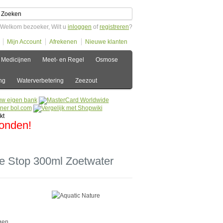
Welkom bezoeker, Wilt u
inloggen
of
registreren
?
Mijn Account
Afrekenen
Nieuwe klanten
Medicijnen
Meet- en Regel
Osmose
ng
Waterverbetering
Zeezout
zonden!
te Stop 300ml Zoetwater
gen