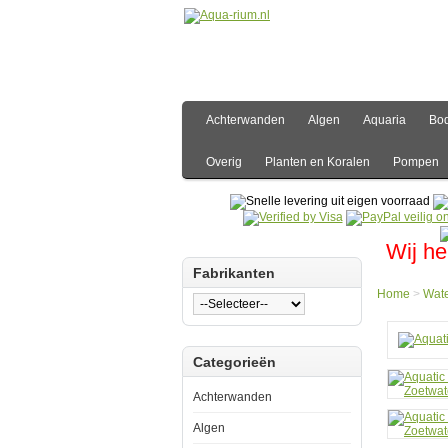
Achterwanden
Algen
Aquaria
Bo
Overig
Planten en Koralen
Pompen
Wij he
Fabrikanten
Home
>
Wate
Hom
Categorieën
Water
Regel
Aquat
Achterwanden
Natur
Nitrat
Algen
Stop
300m