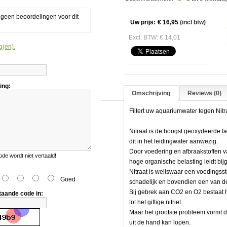
ater
g geen beoordelingen voor dit
Uw prijs:
€ 16,95
(incl btw)
Excl. BTW: € 14,01
g(en).
ing:
Omschrijving
Reviews (0)
Filtert uw aquariumwater tegen Nit
Nitraat is de hoogst geoxydeerde fas
dit in het leidingwater aanwezig.
Door voedering en afbraakstoffen v
e wordt niet vertaald!
hoge organische belasting leidt bij
Nitraat is weliswaar een voedingssto
er
Goed
schadelijk en bovendien een van de
Bij gebrek aan CO2 en O2 bestaat h
taande code in:
tot het giftige nitriet.
Maar het grootste probleem vormt de 
uit de hand kan lopen.