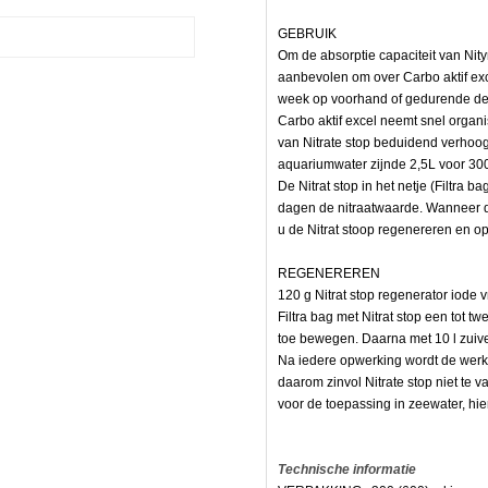
GEBRUIK
Om de absorptie capaciteit van Nity
aanbevolen om over Carbo aktif exce
week op voorhand of gedurende de
Carbo aktif excel neemt snel organ
van Nitrate stop beduidend verhoogt
aquariumwater zijnde 2,5L voor 30
oop.
De Nitrat stop in het netje (Filtra ba
dagen de nitraatwaarde. Wanneer d
u de Nitrat stoop regenereren en o
REGENEREREN
120 g Nitrat stop regenerator iode v
Filtra bag met Nitrat stop een tot 
toe bewegen. Daarna met 10 l zuive
Na iedere opwerking wordt de werk
n
daarom zinvol Nitrate stop niet te va
voor de toepassing in zeewater, hier
Technische informatie