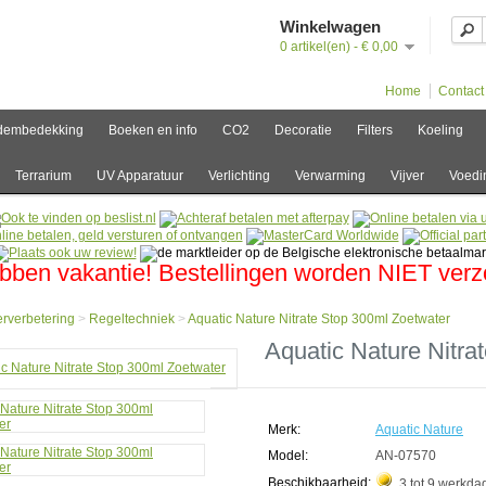
Winkelwagen
0 artikel(en) - € 0,00
Home
Contact
dembedekking
Boeken en info
CO2
Decoratie
Filters
Koeling
Terrarium
UV Apparatuur
Verlichting
Verwarming
Vijver
Voedi
bben vakantie! Bestellingen worden NIET ver
rverbetering
>
Regeltechniek
>
Aquatic Nature Nitrate Stop 300ml Zoetwater
e
Aquatic Nature Nitra
verbetering
techniek
ic
Merk:
Aquatic Nature
e
e
Model:
AN-07570
Beschikbaarheid:
3 tot 9 werkda
l