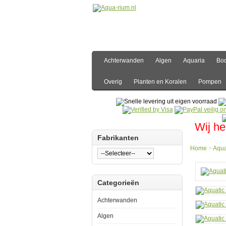
Achterwanden
Algen
Aquaria
Bo
Overig
Planten en Koralen
Pompen
Wij he
Fabrikanten
Home
>
Aqua
Hom
Categorieën
Aquar
Aquat
Natur
Achterwanden
Coco
1
Algen
(10L)