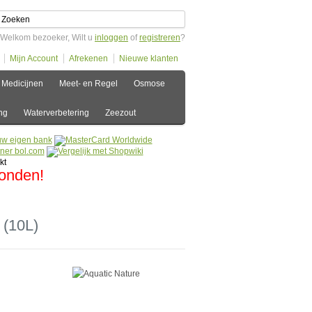
Welkom bezoeker, Wilt u
inloggen
of
registreren
?
Mijn Account
Afrekenen
Nieuwe klanten
Medicijnen
Meet- en Regel
Osmose
ng
Waterverbetering
Zeezout
zonden!
 (10L)