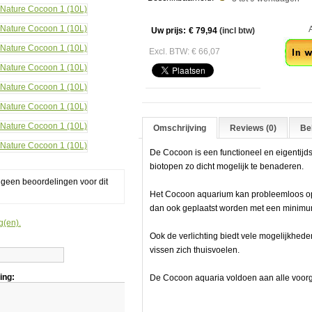
Aan
Uw prijs:
€ 79,94
(incl btw)
Excl. BTW: € 66,07
Omschrijving
Reviews (0)
Bek
De Cocoon is een functioneel en eigentijd
biotopen zo dicht mogelijk te benaderen.
g geen beoordelingen voor dit
Het Cocoon aquarium kan probleemloos op 
dan ook geplaatst worden met een minimu
g(en).
Ook de verlichting biedt vele mogelijkhede
vissen zich thuisvoelen.
ing:
De Cocoon aquaria voldoen aan alle voor