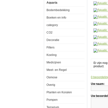
Aquaria
Bodembedekking
Boeken en info
Aquatic
Nature
category
Cocoon
1
CO2
(10L)
Decoratie
Filters
De
Koeling
Cocoon
is
Medicijnen
Er zijn no
een
product.
functioneel
Meet- en Regel
en
eigentijds
0 beoordelin
Osmose
mini
aquarium,
Uw naam:
ontworpen
Overig
om
individuele
Planten en Koralen
biotopen
Uw beoordel
zo
Pompen
dicht
mogelijk
Terrarium