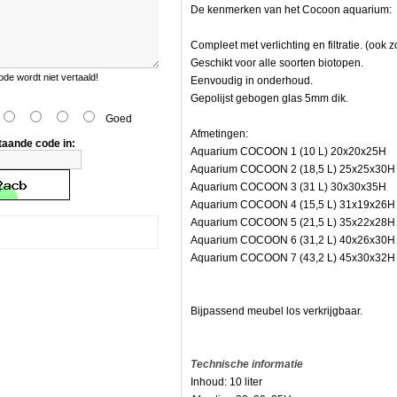
De kenmerken van het Cocoon aquarium:
Compleet met verlichting en filtratie. (ook 
Geschikt voor alle soorten biotopen.
e wordt niet vertaald!
Eenvoudig in onderhoud.
s
Gepolijst gebogen glas 5mm dik.
Goed
Afmetingen:
taande code in:
Aquarium COCOON 1 (10 L) 20x20x25H
Aquarium COCOON 2 (18,5 L) 25x25x30H
Aquarium COCOON 3 (31 L) 30x30x35H
Aquarium COCOON 4 (15,5 L) 31x19x26H
Aquarium COCOON 5 (21,5 L) 35x22x28H
Aquarium COCOON 6 (31,2 L) 40x26x30H
Aquarium COCOON 7 (43,2 L) 45x30x32H
n.
Bijpassend meubel los verkrijgbaar.
Technische informatie
n,
Inhoud: 10 liter