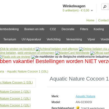
Winkelwagen
0 artikel(en) - € 0,00
Home
Contact
dembedekking
Boeken en info
CO2
Decoratie
Filters
Koeling
Terrarium
UV Apparatuur
Verlichting
Verwarming
Vijver
Voedi
bben vakantie! Bestellingen worden NIET ver
ria
>
Aquatic Nature Cocoon 1 (10L)
e
Aquatic Nature Cocoon 1
ia
ic
e
Merk:
Aquatic Nature
on
Model:
AN-02300SI
Beschikbaarheid:
3 tot 9 werkdagen