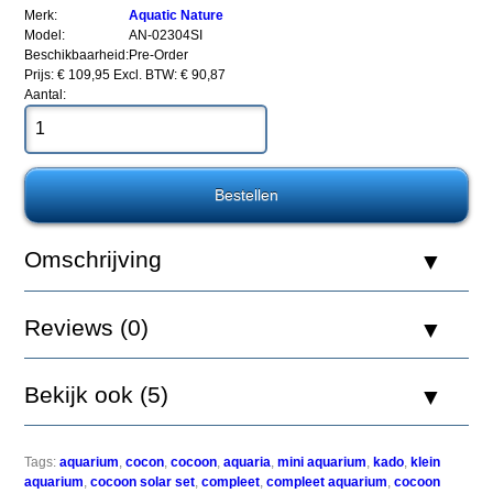
(21.5L)
Merk:
Aquatic Nature
Model:
AN-02304SI
Beschikbaarheid:
Pre-Order
Prijs: € 109,95
Excl. BTW: € 90,87
Aantal:
De
Cocoon
is
een
functioneel
en
Omschrijving
eigentijds
mini
aquarium,
ontworpen
Reviews (0)
om
individuele
biotopen
Bekijk ook (5)
zo
dicht
mogelijk
te
Tags:
aquarium
,
cocon
,
cocoon
,
aquaria
,
mini aquarium
,
kado
,
klein
benaderen.
aquarium
,
cocoon solar set
,
compleet
,
compleet aquarium
,
cocoon