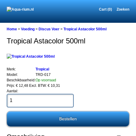
Cart (0)
Zoeken
Home
Home
>
Voeding
>
Discus Voer
>
Tropical Astacolor 500ml
Tropical Astacolor 500ml
Voeding
Discus
Voer
Tropical
Merk:
Tropical
Astacolor
Model:
TRD-017
500ml
Beschikbaarheid:
Op voorraad
Prijs: € 12,48
Excl. BTW: € 10,31
Aantal:
Tropical
Astacolor
500ml