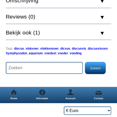
Omschrijving
Tropical
AstaColor
is
Reviews (0)
een
hoge
kwaliteit
Bekijk ook (1)
kleur
verbeterend
vlokkenvoer
voor
Tags:
discus
,
vlokvoer
,
vlokkenvoer
,
dicsus
,
discusvis
,
discusvissen
,
discusvissen.
Symphysodon
,
aquarium
,
voedsel
,
voeder
,
voeding
,
Het
hoge
gehalte
aan
carotenoiden
(waaronder
gemakkelijk
opneembaar
astaxanthine)
helpt
Home
Informatie
Account
Contact
de
discusvis
een