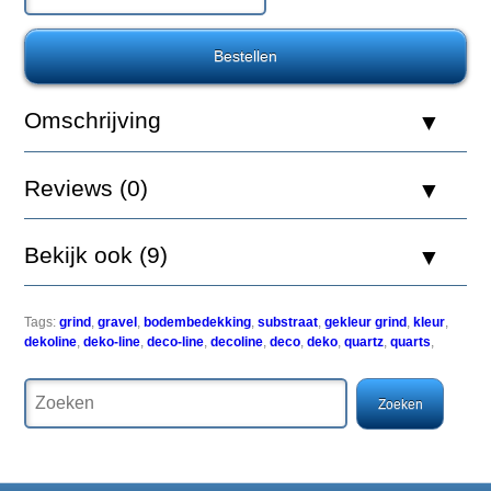
Atlantis
2.5kg
Omschrijving
De
bovenste
Reviews (0)
laag
van
onze
Bekijk ook (9)
aquariumbodem
bevat
een
zeer
Tags:
grind
,
gravel
,
bodembedekking
,
substraat
,
gekleur grind
,
kleur
,
interessante
dekoline
,
deko-line
,
deco-line
,
decoline
,
deco
,
deko
,
quartz
,
quarts
,
mix
van
functionele
aspecten.
Niet
alleen
bepaalt