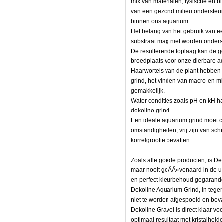
mix van materialen, fysische en 
van een gezond milieu ondersteune
binnen ons aquarium.
Het belang van het gebruik van ee
substraat mag niet worden onder
De resulterende toplaag kan de ge
broedplaats voor onze dierbare
Haarwortels van de plant hebben
grind, het vinden van macro-en mi
gemakkelijk.
Water condities zoals pH en kH h
dekoline grind.
Een ideale aquarium grind moet che
omstandigheden, vrij zijn van sc
rde
korrelgrootte bevatten.
Zoals alle goede producten, is D
maar nooit geÃÂ«venaard in de uit
en perfect kleurbehoud gegarande
Dekoline Aquarium Grind, in tegens
niet te worden afgespoeld en beva
Dekoline Gravel is direct klaar vo
,
optimaal resultaat met kristalhelde