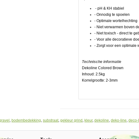
- pH & KH stabiel
- Onnodig te spoelen
- Optimale wortelhechting
- Niet verwarmen boven d
- Niet toxisch - direct te g
- Voor alle decoratieve do
- Zorgt voor een optimale
Technische informatie
Dekoline Colored Brown
Inhoud: 2.5kg
Korrelgrootte: 2-3mm
gravel
,
bodembedekking
,
substraat
,
gekleur grind
,
kleur
,
dekoline
,
deko-line
,
deco-l