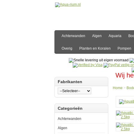
Achterwanden
Algen
Aquaria
Bo
Overig
Planten en Koralen
Pompen
Wij he
Fabrikanten
Home
>
Bod
Hom
Categorieën
Bode
Grind
Aquat
Achterwanden
Natur
Dekol
Algen
Color
Brow