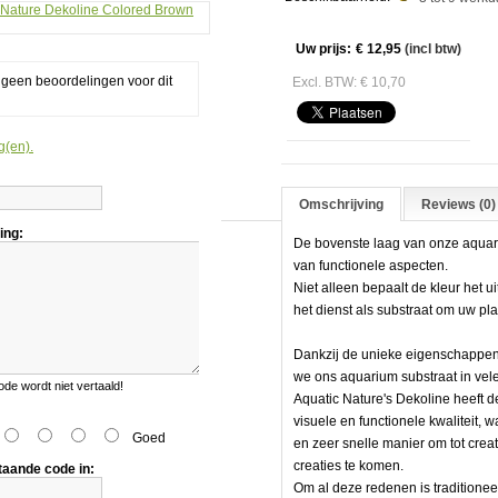
Uw prijs:
€ 12,95
(incl btw)
g geen beoordelingen voor dit
Excl. BTW: € 10,70
g(en).
Omschrijving
Reviews (0)
ing:
De bovenste laag van onze aquar
van functionele aspecten.
Niet alleen bepaalt de kleur het u
het dienst als substraat om uw pl
Dankzij de unieke eigenschappen
we ons aquarium substraat in vele
e wordt niet vertaald!
Aquatic Nature's Dekoline heeft
visuele en functionele kwaliteit, 
dem
Goed
en zeer snelle manier om tot cre
creaties te komen.
taande code in:
Om al deze redenen is traditionee