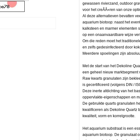
gewassen rivierzand, outdoor grave
voor het creÃÂ«ren van onze opt
Al deze alternatieven bevatten vee
aquarium biotoop: naast het event
kalksteen en marmer elementen s
op een onaanvaardbare wijze ve
Om die reden moet het tradition
en zelfs gedesinfecteerd door ko
Meerdere spoelingen zijn absoluut
Met de start van het Dekoline Qua
een geheel nieuw marktsegment v
Raw kwarts granulaten zijn bekle
is gecertificeerd (volgens DIN / I
Deze inerte afdichting van het ba
oppervlakte-eigenschappen en ma
De gebruikte quarts granulaten 
kwalificeren als Dekoline Quartz b
kwaliteit, vorm en korrelgrootte.
Het aquarium substraat is een es
aquarium biotoop. De granulaat 
en