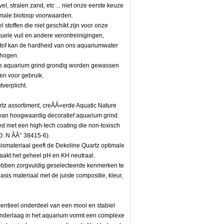
l, stralen zand, etc ... niet onze eerste keuze
imale biotoop voorwaarden.
l stoffen die niet geschikt zijn voor onze
uele vuil en andere verontreinigingen,
tof kan de hardheid van ons aquariumwater
rhogen.
ele aquarium grind grondig worden gewassen
ken voor gebruik.
verplicht.
rtz assortiment, creÃÂ«erde Aquatic Nature
an hoogwaardig decoratief aquarium grind.
ed met een high-tech coating die non-toxisch
SO. N ÃÂ° 38415-6).
sismateriaal geeft de Dekoline Quartz optimale
akt het geheel pH en KH neutraal.
hebben zorgvuldig geselecteerde kenmerken te
asis materiaal met de juiste compositie, kleur,
sentieel onderdeel van een mooi en stabiel
onderlaag in het aquarium vormt een complexe