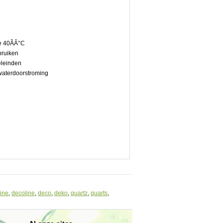
e 40ÃÂ°C
ebruiken
eleinden
 waterdoorstroming
ine
,
decoline
,
deco
,
deko
,
quartz
,
quarts
,