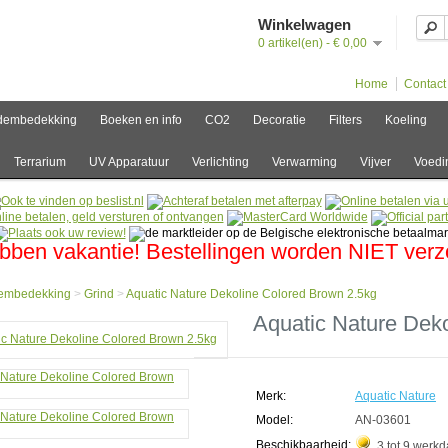
Winkelwagen
0 artikel(en) - € 0,00
Home
Contact
dembedekking
Boeken en info
CO2
Decoratie
Filters
Koeling
Terrarium
UV Apparatuur
Verlichting
Verwarming
Vijver
Voedi
bben vakantie! Bestellingen worden NIET ver
embedekking
>
Grind
>
Aquatic Nature Dekoline Colored Brown 2.5kg
e
Aquatic Nature Dek
mbedekking
ic
Merk:
Aquatic Nature
e
ine
Model:
AN-03601
ed
Beschikbaarheid:
3 tot 9 werk
n