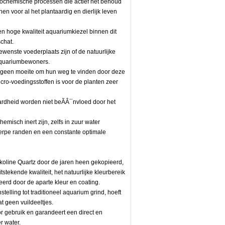
biochemische processen die actief het behoud
n voor al het plantaardig en dierlijk leven
n hoge kwaliteit aquariumkiezel binnen dit
schat.
wenste voederplaats zijn of de natuurlijke
 aquariumbewoners.
 geen moeite om hun weg te vinden door deze
cro-voedingsstoffen is voor de planten zeer
ardheid worden niet beÃÂ¯nvloed door het
misch inert zijn, zelfs in zuur water
herpe randen en een constante optimale
ekoline Quartz door de jaren heen gekopieerd,
stekende kwaliteit, het natuurlijke kleurbereik
erd door de aparte kleur en coating.
telling tot traditioneel aquarium grind, hoeft
t geen vuildeeltjes.
or gebruik en garandeert een direct en
r water.