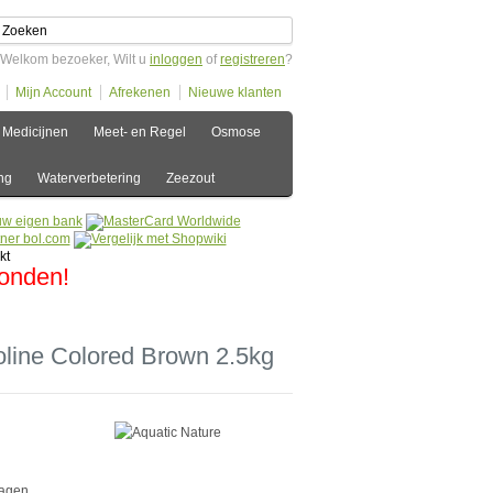
Welkom bezoeker, Wilt u
inloggen
of
registreren
?
Mijn Account
Afrekenen
Nieuwe klanten
Medicijnen
Meet- en Regel
Osmose
ng
Waterverbetering
Zeezout
zonden!
oline Colored Brown 2.5kg
dagen