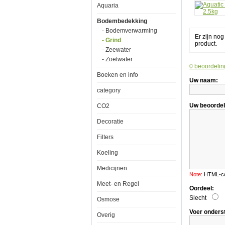
Aquaria
2.5kg
Bodembedekking
- Bodemverwarming
Er zijn no
- Grind
product.
- Zeewater
- Zoetwater
0 beoordelin
Aquatic
Boeken en info
Nature
Uw naam:
Dekoline
category
Colored
Brown
2.5kg
Uw beoordel
CO2
Decoratie
Filters
Koeling
De
Medicijnen
bovenste
Note:
HTML-cod
laag
van
Meet- en Regel
Oordeel:
onze
aquariumbo
Slecht
Osmose
bevat
een
Voer onders
Overig
zeer