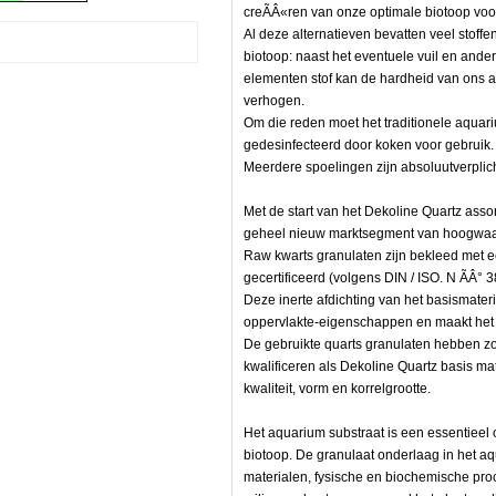
creÃÂ«ren van onze optimale biotoop vo
Al deze alternatieven bevatten veel stoffe
biotoop: naast het eventuele vuil en ande
elementen stof kan de hardheid van ons
verhogen.
Om die reden moet het traditionele aquar
gedesinfecteerd door koken voor gebruik
Meerdere spoelingen zijn absoluutverplich
Met de start van het Dekoline Quartz asso
geheel nieuw marktsegment van hoogwaar
Raw kwarts granulaten zijn bekleed met ee
gecertificeerd (volgens DIN / ISO. N ÃÂ° 
Deze inerte afdichting van het basismater
oppervlakte-eigenschappen en maakt het
De gebruikte quarts granulaten hebben z
kwalificeren als Dekoline Quartz basis mat
kwaliteit, vorm en korrelgrootte.
en
Het aquarium substraat is een essentieel
biotoop. De granulaat onderlaag in het 
materialen, fysische en biochemische pro