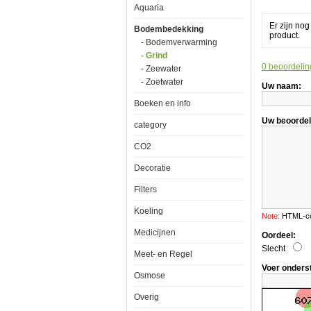
Aquaria
Er zijn no
Bodembedekking
product.
- Bodemverwarming
- Grind
0 beoordelin
- Zeewater
Aquatic
- Zoetwater
Uw naam:
Nature
Dekoline
Boeken en info
Galaxy
2.5kg
Uw beoordel
category
CO2
Decoratie
De
Filters
bovenste
laag
Koeling
van
Note:
HTML-cod
onze
Medicijnen
aquariumbo
Oordeel:
bevat
Slecht
een
Meet- en Regel
zeer
Voer onders
interessante
Osmose
mix
van
Overig
functionele