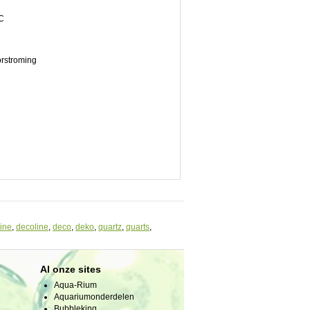
°C
orstroming
ine
,
decoline
,
deco
,
deko
,
quartz
,
quarts
,
Al onze sites
Aqua-Rium
Aquariumonderdelen
Bubbleking