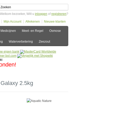
Welkom bezoeker, Wilt u
inloggen
of
registreren
?
Mijn Account
Afrekenen
Nieuwe klanten
Medicijnen
Meet- en Regel
Osmose
ng
Waterverbetering
Zeezout
zonden!
 Galaxy 2.5kg