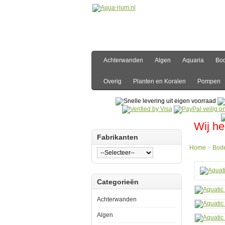
Achterwanden
Algen
Aquaria
Bo
Overig
Planten en Koralen
Pompen
Wij he
Fabrikanten
Home
>
Bod
Hom
Categorieën
Bode
Grind
Aquat
Achterwanden
Natur
Dekol
Algen
Galax
2.5kg