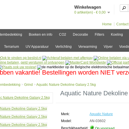
Winkelwagen
0 artikel(en) - € 0,00
Home
Contact
dembedekking
Boeken en info
CO2
Decoratie
Filters
Koeling
Terrarium
UV Apparatuur
Verlichting
Verwarming
Vijver
Voedi
bben vakantie! Bestellingen worden NIET ver
embedekking
>
Grind
>
Aquatic Nature Dekoline Galaxy 2.5kg
e
Aquatic Nature Dekoline
mbedekking
ic
Merk:
Aquatic Nature
e
ine
Model:
AN-03602
y
Beschikbaarheid:
Op voorraad