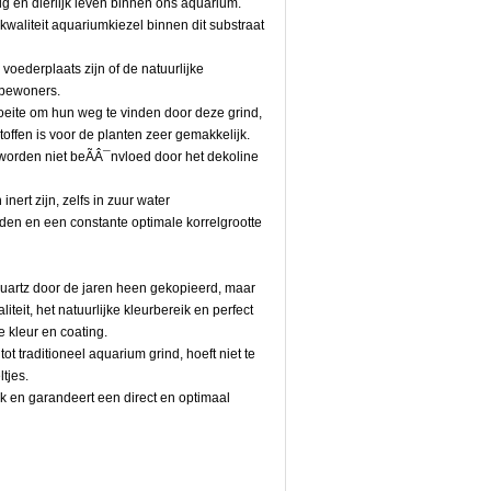
ig en dierlijk leven binnen ons aquarium.
waliteit aquariumkiezel binnen dit substraat
oederplaats zijn of de natuurlijke
mbewoners.
eite om hun weg te vinden door deze grind,
ffen is voor de planten zeer gemakkelijk.
worden niet beÃÂ¯nvloed door het dekoline
ert zijn, zelfs in zuur water
den en een constante optimale korrelgrootte
Quartz door de jaren heen gekopieerd, maar
teit, het natuurlijke kleurbereik en perfect
 kleur en coating.
ot traditioneel aquarium grind, hoeft niet te
tjes.
ik en garandeert een direct en optimaal