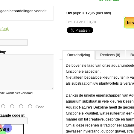
g geen beoordelingen voor dit
Aan
Uw prijs:
€ 12,95
(incl btw)
Excl. BTW: € 10,70
g(en).
ing:
Omschrijving
Reviews (0)
Be
De bovenste laag van onze aquariumbode
functionele aspecten.
Niet alleen bepaalt de kleur het uiterlijk
als substraat om uw plantwortels te veran
e wordt niet vertaald!
Dankzij de unieke eigenschappen van Aqu
dem
aquarium substraat in vele kleuren kiezen
Goed
Aquatic Nature's Dekoline heeft de geco
functionele kwaliteit, wat resulteert in e
taande code in:
manier om tot creatieve, gezonde en harm
Om al deze redenen is traditioneel aquari
gewassen rivierzand, outdoor gravel, stral