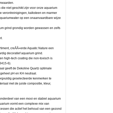
orwaarden.
n die niet geschikt zijn voor onze aquarium
re verontreinigingen, kalksteen en marmer
 aquariumwater op een onaanvaardbare wijze
ium grind grondig worden gewassen en zelfs
.
t.
rtiment, creÃÂ«erde Aquatic Nature een
dig decoratief aquarium grind.
n high-tech coating die non-toxisch is
38415-6).
iaal geeft de Dekoline Quartz optimale
 geheel pH en KH neutraal.
orgvuldig geselecteerde kenmerken te
eriaal met de juiste compositie, kleur,
 onderdeel van een mooi en stabiel aquarium
aquarium vormt een complexe mix van
cessen die actief het behoud van een gezond