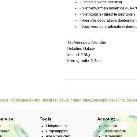
- Optimale wortelhechting
- Niet verwarmen boven de 40ÃÂ
- Niet toxisch - direct te gebruiken
- Voor alle decoratieve doeleinden
- Zorgt voor een optimale waterdo
Technische informatie
Dekoline Galaxy
Inhoud: 2.5kg
Korrelgrootte: 2-3mm
gravel
,
bodembedekking
,
substraat
,
gekleur grind
,
kleur
,
dekoline
,
deko-line
,
deco-l
service
Tools
Account
t
Linkpartners
Account
neren
Dropshipping
Bestelhistorie
ap
Alle Producten
Verlanglijst