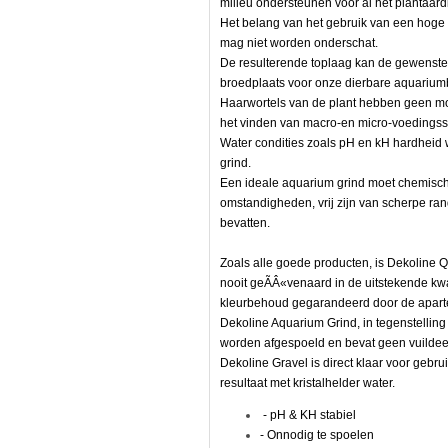
milieu ondersteunen voor al het plantaard
Het belang van het gebruik van een hoge k
mag niet worden onderschat.
De resulterende toplaag kan de gewenste v
broedplaats voor onze dierbare aquariu
Haarwortels van de plant hebben geen mo
het vinden van macro-en micro-voedingssto
Water condities zoals pH en kH hardheid 
grind.
Een ideale aquarium grind moet chemisch in
omstandigheden, vrij zijn van scherpe ran
rde
bevatten.
Zoals alle goede producten, is Dekoline 
nooit geÃÂ«venaard in de uitstekende kwali
kleurbehoud gegarandeerd door de aparte
Dekoline Aquarium Grind, in tegenstelling t
worden afgespoeld en bevat geen vuildeel
Dekoline Gravel is direct klaar voor gebru
,
resultaat met kristalhelder water.
- pH & KH stabiel
- Onnodig te spoelen