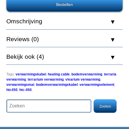
voor
uw
terrarium
of
Omschrijving
vivarium.
Leg
de
Reviews (0)
kabel
met
gebruik
van
Bekijk ook (4)
de
bijgeleverde
zuignappen
in
Tags:
verwarmingskabel
,
heating cable
,
bodemverwarming
,
terraria
een
verwarming
,
terrarium verwarming
,
vivarium verwarming
,
spiraalvorm
verwarmingsmat
,
bodemverwarmingskabel
,
verwarmingselement
,
op
htc450
,
htc-450
,
de
bodem
van
het
terrarium,
stort
het