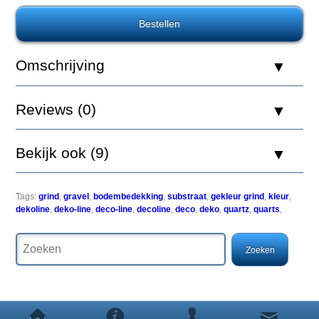
2.5kg
Omschrijving
De
bovenste
Reviews (0)
laag
van
onze
Bekijk ook (9)
aquariumbodem
bevat
een
zeer
Tags:
grind
,
gravel
,
bodembedekking
,
substraat
,
gekleur grind
,
kleur
,
interessante
dekoline
,
deko-line
,
deco-line
,
decoline
,
deco
,
deko
,
quartz
,
quarts
,
mix
van
functionele
aspecten.
Niet
alleen
bepaalt
de