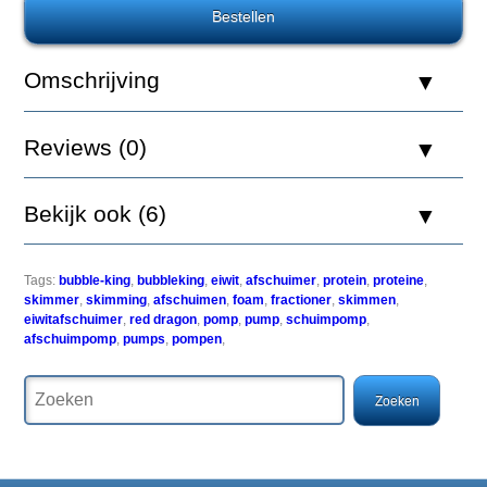
Royal
Omschrijving
Exclusiv
Bubble
King
Reviews (0)
400
pomp
(type
2000)
Bekijk ook (6)
Tags:
bubble-king
,
bubbleking
,
eiwit
,
afschuimer
,
protein
,
proteine
,
skimmer
,
skimming
,
afschuimen
,
foam
,
fractioner
,
skimmen
,
eiwitafschuimer
,
red dragon
,
pomp
,
pump
,
schuimpomp
,
afschuimpomp
,
pumps
,
pompen
,
De
Bubble
King
skimmer
pompen