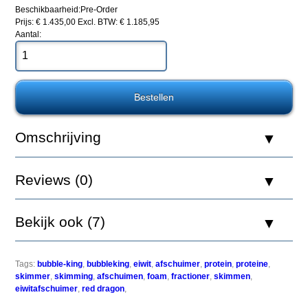
Beschikbaarheid:
Pre-Order
Prijs: € 1.435,00
Excl. BTW: € 1.185,95
Royal
Aantal:
Exclusiv
Bubble
King
de
Luxe
200
intern
Omschrijving
Reviews (0)
Bekijk ook (7)
Een
eiwitafschuimer,
foam
fractioner
Tags:
bubble-king
,
bubbleking
,
eiwit
,
afschuimer
,
protein
,
proteine
,
of
skimmer
,
skimming
,
afschuimen
,
foam
,
fractioner
,
skimmen
,
proteine
eiwitafschuimer
,
red dragon
,
skimmer