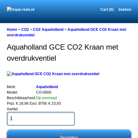
Cart (0)
Zoeken
Home
Home
>
CO2
>
CO2 Aquaholland
>
Aquaholland GCE CO2 Kraan met
overdrukventiel
Aquaholland GCE CO2 Kraan met
CO2
overdrukventiel
CO2
Aquaholland
Aquaholland
GCE
CO2
Kraan
Merk:
Aquaholland
met
Model:
CO-0800
overdrukventiel
Beschikbaarheid:
Op voorraad
Prijs: € 28,96
Excl. BTW: € 23,93
Aantal:
Aquaholland
GCE
CO2