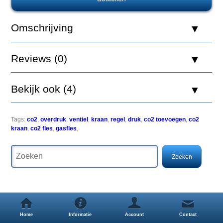
Kraan
met
overdrukventiel
Omschrijving
Reviews (0)
De
GCE
Bekijk ook (4)
(Gas
Control
Equipment)
Tags:
co2
,
overdruk
,
ventiel
,
kraan
,
regel
,
druk
,
co2 toevoegen
,
co2
Group
kraan
,
co2 fles
,
gasfles
,
heeft
een
lange
traditie
in
het
ontwerp
en
fabricage
Home
Informatie
Account
Contact
van