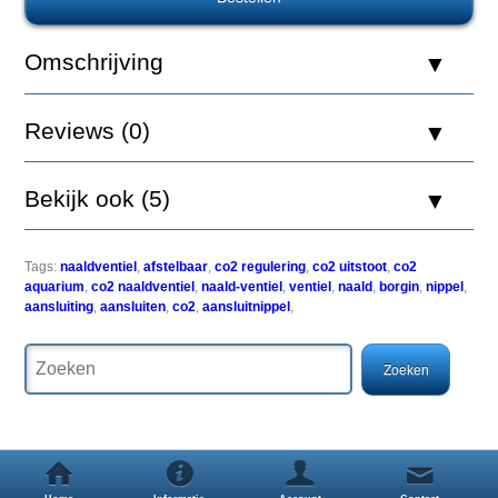
met
borgingsring
Omschrijving
Reviews (0)
De
OxyTurbo
CO2
Bekijk ook (5)
aansluitnippel
kan
gebruikt
worden
Tags:
naaldventiel
,
afstelbaar
,
co2 regulering
,
co2 uitstoot
,
co2
ter
aquarium
,
co2 naaldventiel
,
naald-ventiel
,
ventiel
,
naald
,
borgin
,
nippel
,
vervanging
aansluiting
,
aansluiten
,
co2
,
aansluitnippel
,
of
aanvulling
op
de
OxyTurbo
Naaldventiel,
Aquaholland
Terugslagventiel
Pro,