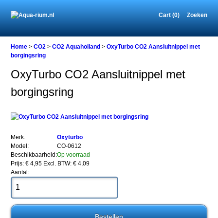
Cart (0)
Zoeken
Home
Home
>
CO2
>
CO2 Aquaholland
>
OxyTurbo CO2 Aansluitnippel met
borgingsring
OxyTurbo CO2 Aansluitnippel met
CO2
borgingsring
CO2
Aquaholland
OxyTurbo
CO2
Aansluitnippel
met
Merk:
Oxyturbo
borgingsring
Model:
CO-0612
Beschikbaarheid:
Op voorraad
Prijs: € 4,95
Excl. BTW: € 4,09
Aantal:
OxyTurbo
CO2
Aansluitnippel