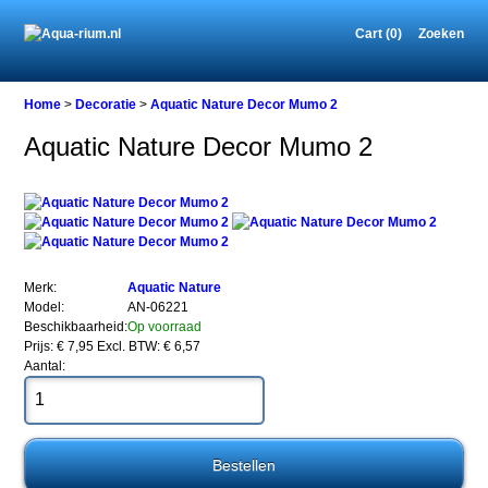
Cart (0)
Zoeken
Home
Home
>
Decoratie
>
Aquatic Nature Decor Mumo 2
Aquatic Nature Decor Mumo 2
Decoratie
Aquatic
Nature
Decor
Mumo
2
Merk:
Aquatic Nature
Model:
AN-06221
Beschikbaarheid:
Op voorraad
Prijs: € 7,95
Excl. BTW: € 6,57
Aantal:
Aquatic
Nature
Decor
Mumo