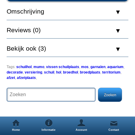
2
Omschrijving
Reviews (0)
De
Aquatic
Bekijk ook (3)
Nature
Mumo
collectie
is
Tags:
schuilhol
,
mumo
,
vissen schuilplaats
,
mos
,
garnalen
,
aquarium
,
een
decoratie
,
versiering
,
schuil
,
hol
,
broedhol
,
broedplaats
,
territorium
,
combinatie
afzet
,
afzetplaats
,
van
6
verschillende
decoratie
ornamenten
van
zeer
hoge
kwaliteit
die
Home
Informatie
Account
Contact