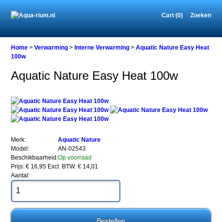
Cart (0)
Zoeken
Home
Home
>
Verwarming
>
Interne Verwarming
>
Aquatic Nature Easy Heat
100w
Aquatic Nature Easy Heat 100w
Verwarming
Interne
Verwarming
Aquatic
Nature
Easy
Heat
Merk:
Aquatic Nature
100w
Model:
AN-02543
Beschikbaarheid:
Op voorraad
Prijs: € 16,95
Excl. BTW: € 14,01
Aantal:
Aquatic
Nature