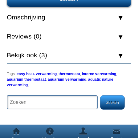
Easy
Heat
100w
Omschrijving
Reviews (0)
Een
Bekijk ook (3)
thermostaat
slechts
23,5
cm
Tags:
easy heat. verwarming
,
thermostaat
,
interne verwarming
,
lang,
aquarium thermostaat
,
aquarium verwarming
,
aquatic nature
ideaal
verwarming
,
voor
het
gebruik
in
kleine
aquariums
tot
120
liter.