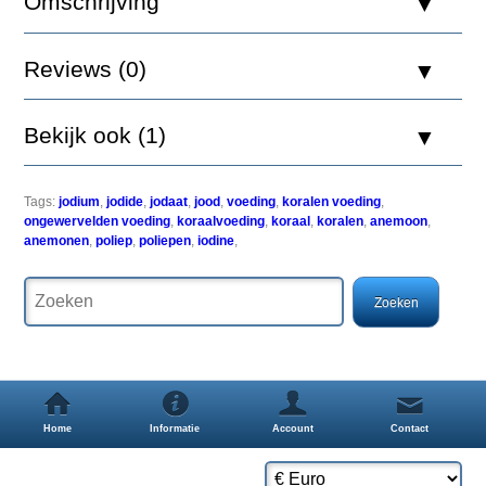
Omschrijving
500
ML
Reviews (0)
Bekijk ook (1)
Jodium
is
een
Tags:
jodium
,
jodide
,
jodaat
,
jood
,
voeding
,
koralen voeding
,
sporenelement
ongewervelden voeding
,
koraalvoeding
,
koraal
,
koralen
,
anemoon
,
dat
anemonen
,
poliep
,
poliepen
,
iodine
,
ook
in
zeezout
zit,
door
het
gebruk
van
een
eiwitafschuimer
Home
Informatie
Account
Contact
en
andere