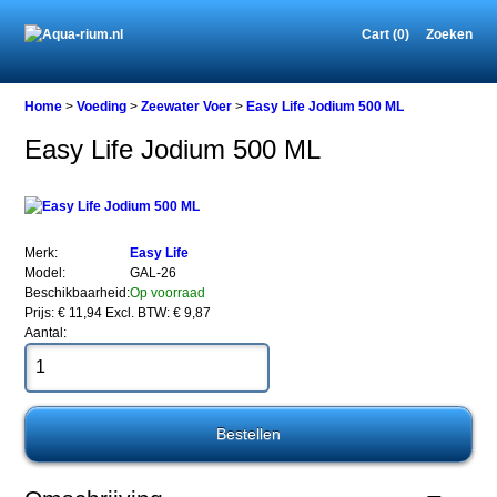
Cart (0)
Zoeken
Home
Home
>
Voeding
>
Zeewater Voer
>
Easy Life Jodium 500 ML
Easy Life Jodium 500 ML
Voeding
Zeewater
Voer
Easy
Merk:
Easy Life
Life
Model:
GAL-26
Jodium
Beschikbaarheid:
Op voorraad
500
Prijs: € 11,94
Excl. BTW: € 9,87
ML
Aantal:
Easy
Life
Jodium