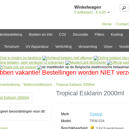
Winkelwagen
0 artikel(en) - € 0,00
Home
Contact
dembedekking
Boeken en info
CO2
Decoratie
Filters
Koeling
Terrarium
UV Apparatuur
Verlichting
Verwarming
Vijver
Voedi
bben vakantie! Bestellingen worden NIET ver
rverbetering
>
Waterconditioners
>
Tropical Esklarin 2000ml
e
Tropical Esklarin 2000ml
verbetering
conditioners
g geen beoordelingen voor dit
cal
Merk:
Tropical
rin
ml
Model:
TRW-034
Beschikbaarheid:
g(en).
3 tot 9 werkdagen