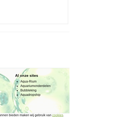
Al onze sites
Aqua-Rium
Aquariumonderdelen
Bubbleking
Aquadropship
 kunnen bieden maken wij gebruik van
cookies
.