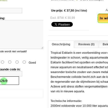
Aant
Uw prijs:
€ 37,50
(incl btw)
Excl. BTW: € 30,99
ing:
Omschrijving
Reviews (0)
Bek
g
e wordt niet vertaald!
Tropical Esklarin is een voorbereiding voor
leidingwater in schoon, veilig aquariumwate
Esklarin faciliteert het opzetten en onderh
Goed
nieuw aquarium en neutraliseert effectief sc
taande code in:
waaronder toxische zouten van zware meta
Beschermende colloide hecht zich aan de ki
de regeneratie van de slijmvliezen bij scha
Actieve anti stress stoffen vergemakkelijken
van vis in nieuwe aquaria.
r.
Technische informatie:
2000ml voldoende voor 10.000 liter aquari