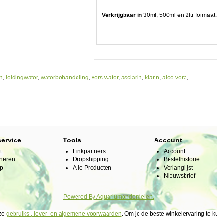
n
Verkrijgbaar in
30ml, 500ml en 2ltr formaat.
in
,
leidingwater
,
waterbehandeling
,
vers water
,
asclarin
,
klarin
,
aloe vera
,
service
Tools
Account
t
Linkpartners
Account
neren
Dropshipping
Bestelhistorie
ap
Alle Producten
Verlanglijst
Nieuwsbrief
de
Powered By
Aquariumonderdelen.
nze
gebruiks-, lever- en algemene voorwaarden
. Om je de beste winkelervaring te