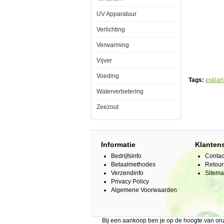
opzetten
en
UV Apparatuur
onderhoude
van
het
Verlichting
biologisch
evenwicht
Verwarming
in
een
Vijver
nieuw
aquarium
Voeding
en
Tags:
esklar
neutraliseert
Waterverbetering
effectief
schadelijke
chloor
Zeezout
en
giftige
chemische
stoffen,
waaronder
Informatie
Klanten
toxische
zouten
Bedrijfsinfo
Contac
van
Betaalmethodes
Retour
zware
Verzendinfo
Sitem
metalen.
Privacy Policy
Beschermen
colloide
Algemene Voorwaarden
hecht
zich
aan
de
Bij een aankoop ben je op de hoogte van o