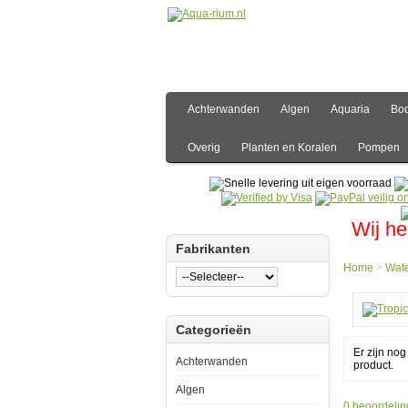
Achterwanden
Algen
Aquaria
Bo
Overig
Planten en Koralen
Pompen
Wij he
Fabrikanten
Home
>
Wate
Hom
Categorieën
Water
Water
Er zijn no
Tropi
Achterwanden
product.
Eskla
2000
Algen
0 beoordelin