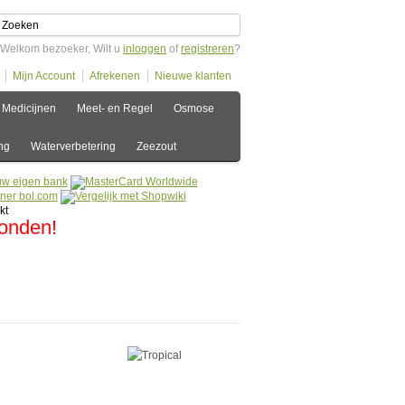
Welkom bezoeker, Wilt u
inloggen
of
registreren
?
Mijn Account
Afrekenen
Nieuwe klanten
Medicijnen
Meet- en Regel
Osmose
ng
Waterverbetering
Zeezout
zonden!