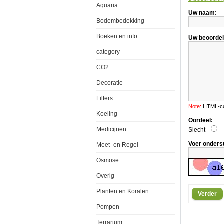
Aquaria
Uw naam:
Bodembedekking
Tropical
Esklarin
Boeken en info
Uw beoordel
2000ml
category
CO2
Tropical
Decoratie
Esklarin
is
Filters
een
voorbereidin
Note:
HTML-cod
voor
Koeling
de
Oordeel:
snelle
Medicijnen
Slecht
verwerking
en
Voer onders
Meet- en Regel
het
omzetten
Osmose
van
leidingwater
in
Overig
schoon,
veilig
Planten en Koralen
Verder
aquariumwate
Esklarin
Pompen
faciliteert
het
Terrarium