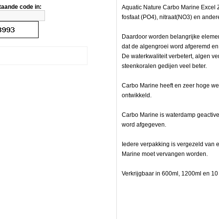
taande code in:
Aquatic Nature Carbo Marine Excel Z
fosfaat (PO4), nitraat(NO3) en ander
Daardoor worden belangrijke elemen
dat de algengroei word afgeremd en u
De waterkwaliteit verbetert, algen v
steenkoralen gedijen veel beter.
ur
Carbo Marine heeft en zeer hoge we
ontwikkeld.
Carbo Marine is waterdamp geactive
word afgegeven.
Iedere verpakking is vergezeld van 
l
Marine moet vervangen worden.
Verkrijgbaar in 600ml, 1200ml en 10 l