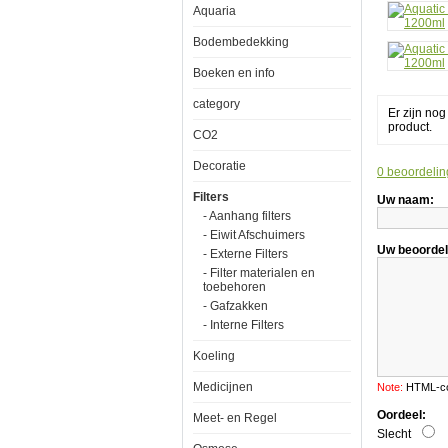
Aquaria
Bodembedekking
Boeken en info
category
Er zijn no
Aquatic
product.
CO2
Nature
Carbo
Decoratie
Marine
0 beoordelin
Excel
1200ml
Filters
Uw naam:
- Aanhang filters
- Eiwit Afschuimers
Uw beoordel
- Externe Filters
- Filter materialen en
toebehoren
- Gafzakken
De
- Interne Filters
werking
van
Koeling
actieve
Medicijnen
Note:
HTML-cod
kool
Oordeel:
berust
Meet- en Regel
Slecht
op