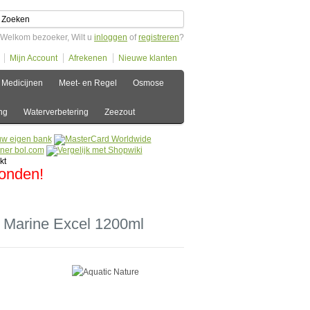
Welkom bezoeker, Wilt u
inloggen
of
registreren
?
Mijn Account
Afrekenen
Nieuwe klanten
Medicijnen
Meet- en Regel
Osmose
ng
Waterverbetering
Zeezout
zonden!
 Marine Excel 1200ml