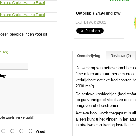
Uw prijs:
€ 24,94
(incl btw)
Excl. BTW: € 20,61
g geen beoordelingen voor dit
g(en).
Omschrijving
Reviews (0)
De werking van actieve kool berus
fijne microstructuur met een groot
ing:
verkrijgbare actieve-koolsoorten 
2000 m
/g.
2
De actieve-kooldeeltjes (koolstof
op gasvormige of vloeibare deeltje
omgeven of doorstromen.
Actieve kool wordt toegepast in all
e wordt niet vertaald!
alleen kunt u het vinden in het a
in afvalwater zuivering installaties.
Goed