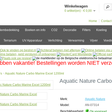
Winkelwagen
0 artikel(en) - € 0,00
Home
Contact
dembedekking
Boeken en info
CO2
Decoratie
Filters
Koeling
Terrarium
UV Apparatuur
Verlichting
Verwarming
Vijver
Voedi
bben vakantie! Bestellingen worden NIET ver
rs
>
Aquatic Nature Carbo Marine Excel 1200ml
e
Aquatic Nature Carbo
s
ic
e
Merk:
Aquatic Nature
o
e
Model:
AN-07314
Beschikbaarheid:
Op voorraad
ml