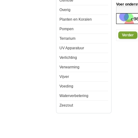
Osmose
een
Voer onders
zeer
Overig
groot
Planten en Koralen
oppervlak
door
Pompen
een
Verder
Terrarium
fijne
microstructu
UV Apparatuur
met
Verlichting
een
groot
Verwarming
aantal
zeer
Vijver
fijne
Voeding
porien.
Commerciee
Waterverbetering
verkrijgbare
Zeezout
actieve-
koolsoorten
hebben
een
inwendig