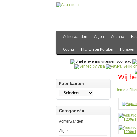
Achterwanden
Algen
Aquaria
Bo
Overig
Planten en Koralen
Pompen
Wij he
Fabrikanten
Home
>
Filte
Hom
Categorieën
Filter
Aquat
Natur
Achterwanden
Carb
Marin
Algen
Excel
1200