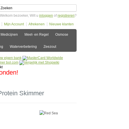
Welkom bezoeker, Wilt u
inloggen
of
registreren
?
Mijn Account
Afrekenen
Nieuwe klanten
Medicijnen
Meet- en Regel
Osmose
ng
Waterverbetering
Zeezout
zonden!
rotein Skimmer