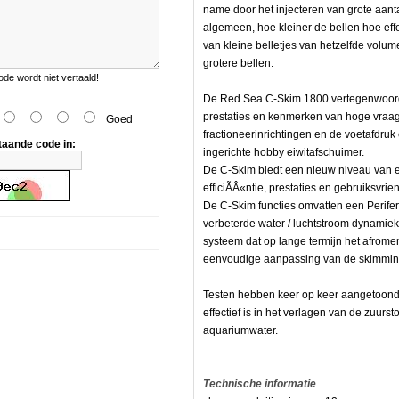
name door het injecteren van grote aanta
algemeen, hoe kleiner de bellen hoe eff
van kleine belletjes van hetzelfde volu
grotere bellen.
e wordt niet vertaald!
De Red Sea C-Skim 1800 vertegenwoordigt
prestaties en kenmerken van hoge vraa
Goed
fractioneerinrichtingen en de voetafdru
taande code in:
ingerichte hobby eiwitafschuimer.
De C-Skim biedt een nieuw niveau van e
efficiÃÂ«ntie, prestaties en gebruiksvrie
De C-Skim functies omvatten een Perif
verbeterde water / luchtstroom dynamie
systeem dat op lange termijn het afrom
eenvoudige aanpassing van de skimming
Testen hebben keer op keer aangetoond d
effectief is in het verlagen van de zuurs
aquariumwater.
Technische informatie