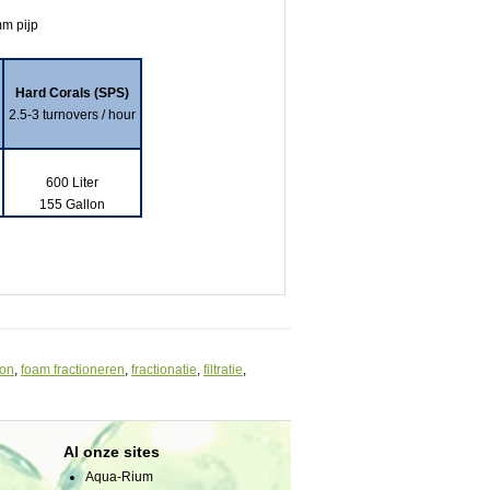
mm pijp
Hard Corals (SPS)
2.5-3 turnovers / hour
600 Liter
155 Gallon
ion
,
foam fractioneren
,
fractionatie
,
filtratie
,
Al onze sites
Aqua-Rium