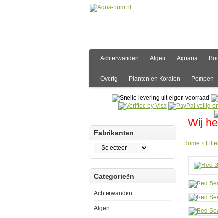
Achterwanden
Algen
Aquaria
Bo
Overig
Planten en Koralen
Pompen
Wij he
Fabrikanten
Home
>
Filte
Hom
Categorieën
Filter
Eiwit
Afsch
Achterwanden
Red
Sea
Algen
C-
Skim