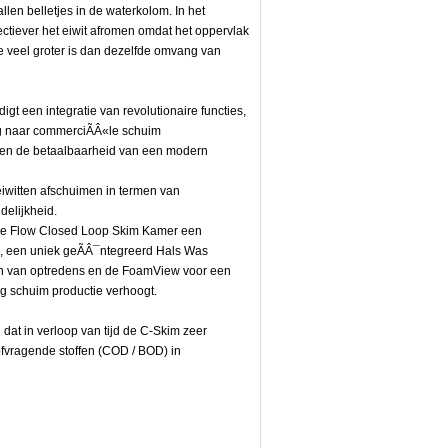
llen belletjes in de waterkolom. In het
ectiever het eiwit afromen omdat het oppervlak
me veel groter is dan dezelfde omvang van
 een integratie van revolutionaire functies,
g naar commerciÃÂ«le schuim
k en de betaalbaarheid van een modern
iwitten afschuimen in termen van
ndelijkheid.
ere Flow Closed Loop Skim Kamer een
k, een uniek geÃÂ¯ntegreerd Hals Was
en van optredens en de FoamView voor een
 schuim productie verhoogt.
at in verloop van tijd de C-Skim zeer
tofvragende stoffen (COD / BOD) in