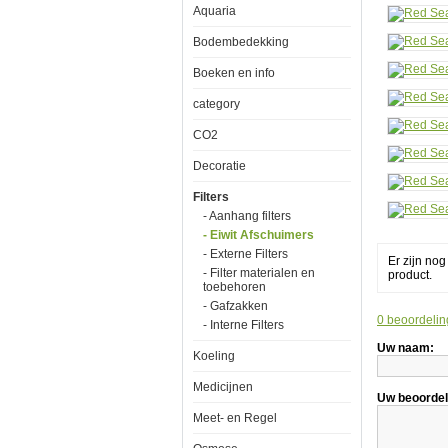
Aquaria
1800
Prote
Skim
Bodembedekking
Boeken en info
category
CO2
Red
Sea
Decoratie
C-
Skim
Filters
1800
- Aanhang filters
Protein
- Eiwit Afschuimers
Skimmer
- Externe Filters
Er zijn no
- Filter materialen en
product.
toebehoren
- Gafzakken
0 beoordelin
- Interne Filters
Naast
primaire
Uw naam:
Koeling
biologische
filtratie
Medicijnen
is
Uw beoordel
schuim
fractioneren,
Meet- en Regel
beter
bekend