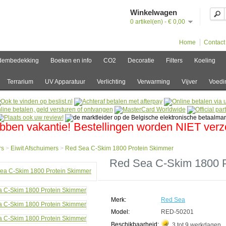
Winkelwagen
0 artikel(en) - € 0,00
Home
Contact
dembedekking
Boeken en info
CO2
Decoratie
Filters
Koeling
Terrarium
UV Apparatuur
Verlichting
Verwarming
Vijver
Voedi
bben vakantie! Bestellingen worden NIET ver
rs
>
Eiwit Afschuimers
>
Red Sea C-Skim 1800 Protein Skimmer
e
Red Sea C-Skim 1800 P
s
uimers
Merk:
Red Sea
Model:
RED-50201
Beschikbaarheid:
3 tot 9 werkdagen