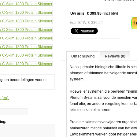
in
mer
Aa
Uw prijs:
€ 399,95
(incl btw)
Excl. BTW: € 330,54
Omschrijving
Reviews (0)
Naast primaire biologische filtratie is sc
afromen of skimmen het volgende meest
systeem.
g geen beoordelingen voor dit
Hoewel er systemen die beweren "skimmer
Plenum System, zal voor de meesten va
g(en).
fenol olie, en andere vergeling kenmerken
skimmen kan elimineren.
ing:
Proteine skimmers verwijderen organisc
aminozuren met de polariteit van het eiwii
Eiwit skimmers werken door het genereren