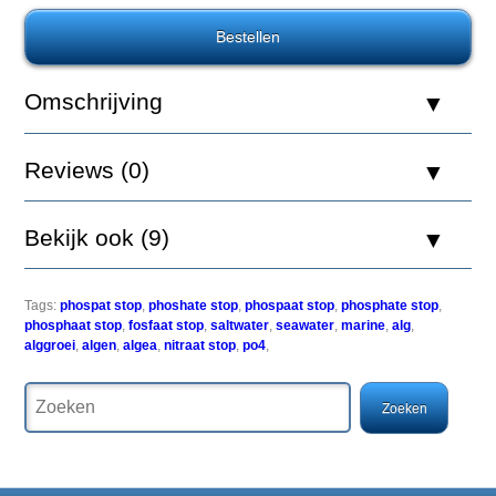
Phosphate
Stop
M
Zeewater
600ml
Omschrijving
Reviews (0)
In
Bekijk ook (9)
vele
zeeaquaria
is
de
Tags:
phospat stop
,
phoshate stop
,
phospaat stop
,
phosphate stop
,
phospaatwaarde
phosphaat stop
,
fosfaat stop
,
saltwater
,
seawater
,
marine
,
alg
,
(PO4)
alggroei
,
algen
,
algea
,
nitraat stop
,
po4
,
te
hoog.
Verscheidene
oorzaken
zijn
de