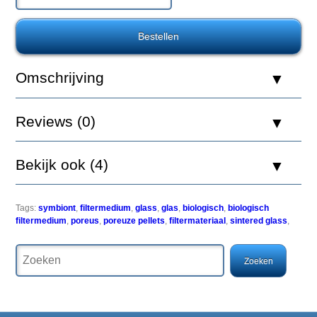
500ml
Easy-
Omschrijving
Life
vloeibaar
filtermedium
Reviews (0)
(Easy-
Life
vfm)
behoort
Bekijk ook (4)
tot
een
totaal
nieuwe
Tags:
symbiont
,
filtermedium
,
glass
,
glas
,
biologisch
,
biologisch
produktgeneratie
filtermedium
,
poreus
,
poreuze pellets
,
filtermateriaal
,
sintered glass
,
in
de
vivaristiek.
Het
is
voor
zoveel