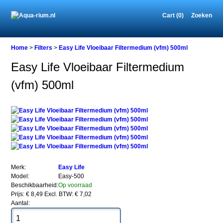
Cart (0)
Zoeken
Home
Home
>
Filters
>
Easy Life Vloeibaar Filtermedium (vfm) 500ml
Easy Life Vloeibaar Filtermedium
(vfm) 500ml
Filters
Easy
Life
Vloeibaar
Filtermedium
(vfm)
500ml
Merk:
Easy Life
Model:
Easy-500
Easy
Beschikbaarheid:
Op voorraad
Life
Prijs: € 8,49
Excl. BTW: € 7,02
Vloeibaar
Aantal:
Filtermedium
(vfm)