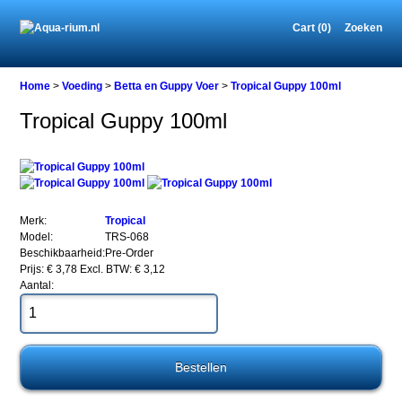
Cart (0)
Zoeken
Home
Home
>
Voeding
>
Betta en Guppy Voer
>
Tropical Guppy 100ml
Tropical Guppy 100ml
Voeding
Betta
en
Guppy
Voer
Merk:
Tropical
Tropical
Model:
TRS-068
Guppy
Beschikbaarheid:
Pre-Order
100ml
Prijs: € 3,78
Excl. BTW: € 3,12
Aantal:
Tropical
Guppy
100ml