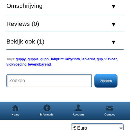
Omschrijving
Een
speciaal
Reviews (0)
multi-
ingrediÃÂ«nt
vlokkenvoer
Bekijk ook (1)
voor
guppy's
en
ander
Tags:
guppy
,
guppie
,
guppi
,
labyrint
,
labyrinth
,
labierint
,
gup
,
visvoer
,
klein
vlokvoeding
,
levendbarend
,
levendbarend
vis.
Tropical
Guppy
bevat
een
uitgebalanceerde
hoeveelheid
natuurlijk
zeezout
Home
Informatie
Account
Contact
toegevoegd,
dit