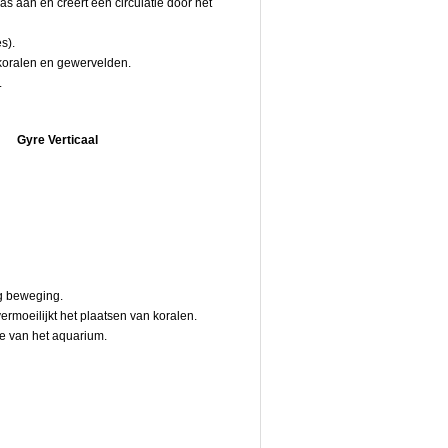
s aan en creert een circulatie door het
s).
koralen en gewervelden.
.
Gyre Verticaal
ig beweging.
ermoeilijkt het plaatsen van koralen.
e van het aquarium.