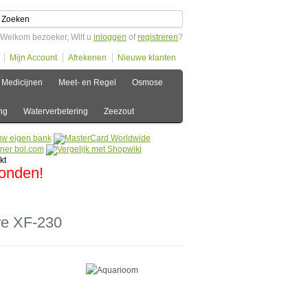
Welkom bezoeker, Wilt u
inloggen
of
registreren
?
Mijn Account
Afrekenen
Nieuwe klanten
Medicijnen
Meet- en Regel
Osmose
ng
Waterverbetering
Zeezout
zonden!
re XF-230