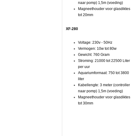
naar pomp) 1,5m (voeding)
n
s).
Magneethouder voor glasdiktes
ikt
tot 20mm
t
komende
XF-280
en
velden.
al
Voltage: 230v - 50Hz
Vermogen: 10w tot 80w
se
Gewicht: 760 Gram
lingen.
Stroming: 21000 tot 22500 Liter
per uur
zontaal
Gyre Verticaal
Aquariumformaat: 750 tot 3800
liter
Kabellengte: 3 meter (controller
naar pomp) 1,5m (voeding)
Magneethouder voor glasdiktes
n
tot 30mm
:
ode punten met relatief weinig beweging.
terke stroming in het midden vermoeilijkt het plaatsen van koralen.
wakke stroming nabij het einde van het aquarium.