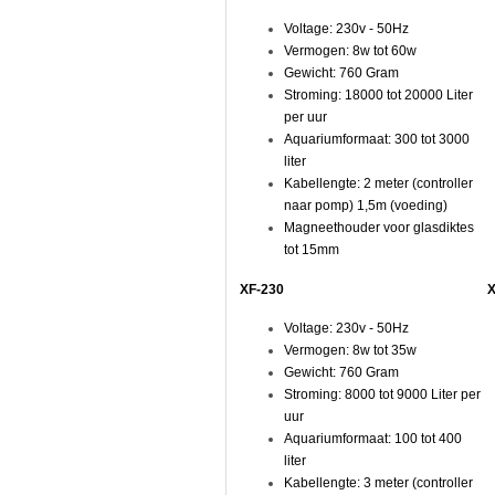
Voltage: 230v - 50Hz
Vermogen: 8w tot 60w
kmatig
Gewicht: 760 Gram
elde
ing
Stroming: 18000 tot 20000 Liter
per uur
e
Aquariumformaat: 300 tot 3000
ium.
liter
l
Kabellengte: 2 meter (controller
naar pomp) 1,5m (voeding)
ingshoeken.
Magneethouder voor glasdiktes
iumwater
mt
tot 15mm
XF-230
X
Voltage: 230v - 50Hz
Vermogen: 8w tot 35w
atie
Gewicht: 760 Gram
Stroming: 8000 tot 9000 Liter per
ium,
uur
Aquariumformaat: 100 tot 400
liter
ontale
Kabellengte: 3 meter (controller
ings