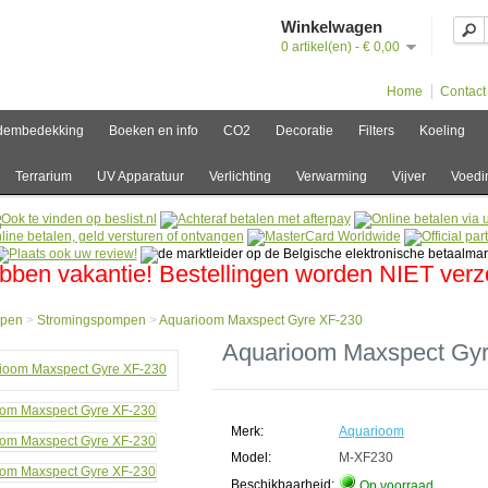
Winkelwagen
0 artikel(en) - € 0,00
Home
Contact
dembedekking
Boeken en info
CO2
Decoratie
Filters
Koeling
Terrarium
UV Apparatuur
Verlichting
Verwarming
Vijver
Voedi
bben vakantie! Bestellingen worden NIET ver
pen
>
Stromingspompen
>
Aquarioom Maxspect Gyre XF-230
e
Aquarioom Maxspect Gy
en
mingspompen
rioom
Merk:
Aquarioom
pect
Model:
M-XF230
Beschikbaarheid:
Op voorraad