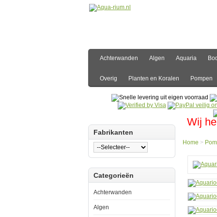
Achterwanden
Algen
Aquaria
Bo
Overig
Planten en Koralen
Pompen
Wij he
Fabrikanten
Home
>
Pom
Hom
Categorieën
Pomp
Stro
Aqua
Achterwanden
Maxs
Gyre
Algen
XF-
230