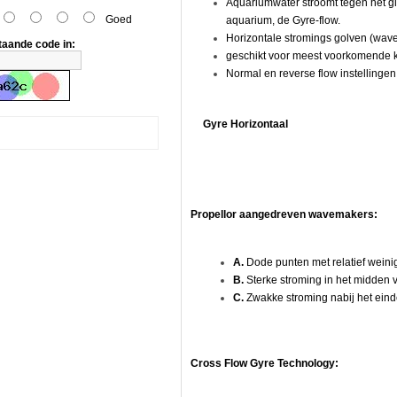
Aquariumwater stroomt tegen het gla
Goed
aquarium, de Gyre-flow.
Horizontale stromings golven (wave
taande code in:
geschikt voor meest voorkomende 
Normal en reverse flow instellingen
Gyre Horizontaal
Propellor aangedreven wavemakers:
A.
Dode punten met relatief wein
B.
Sterke stroming in het midden v
C.
Zwakke stroming nabij het eind
Cross Flow Gyre Technology: