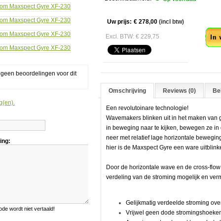
Aan
Uw prijs:
€ 278,00
(incl btw)
Excl. BTW: € 229,75
g geen beoordelingen voor dit
Omschrijving
Reviews (0)
Bek
g(en).
Een revolutoinare technologie!
Wavemakers blinken uit in het maken van go
in beweging naar te kijken, bewegen ze in
neer met relatief lage horizontale bewegi
ing:
hier is de Maxspect Gyre een ware uitblink
Door de horizontale wave en de cross-flow
verdeling van de stroming mogelijk en ve
Gelijkmatig verdeelde stroming ove
e wordt niet vertaald!
Vrijwel geen dode stromingshoeke