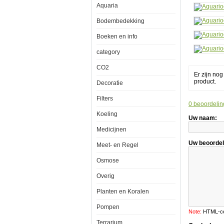
Aquaria
Bodembedekking
Boeken en info
Aquarioom
category
Maxspect
Gyre
CO2
XF-
Er zijn no
230
product.
Decoratie
Filters
0 beoordelin
Koeling
Uw naam:
Een
revolutoinare
Medicijnen
technologie!
Wavemakers
Uw beoordel
Meet- en Regel
blinken
uit
Osmose
in
het
maken
Overig
van
golven,
Planten en Koralen
terwijl
de
Pompen
golven
Note:
HTML-cod
spectaculair
Terrarium