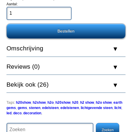
Hydor
Aantal:
H2Show
Earth
Gems
LED
Blue
Sapphire
Omschrijving
Reviews (0)
Onderwater
edelstenen
Bekijk ook (26)
komen
tot
leven
in
Tags:
h20show
,
h2show
,
h2o
,
h20show
,
h20
,
h2 show
,
h2o show
,
earth
het
gems
,
gems
,
stenen
,
edelsteen
,
edelstenen
,
lichtgevende steen
,
licht
,
aquarium
led
,
deco
,
decoration
,
met
de
nieuwste