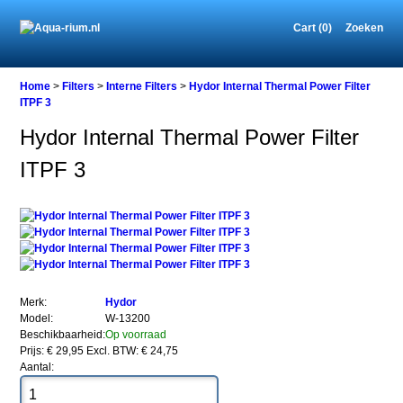
Cart (0)
Zoeken
Home
Home
>
Filters
>
Interne Filters
>
Hydor Internal Thermal Power Filter
ITPF 3
Hydor Internal Thermal Power Filter
Filters
ITPF 3
Interne
Filters
Hydor
Internal
Thermal
Power
Filter
ITPF
3
Merk:
Hydor
Model:
W-13200
Beschikbaarheid:
Op voorraad
Prijs: € 29,95
Excl. BTW: € 24,75
Aantal: