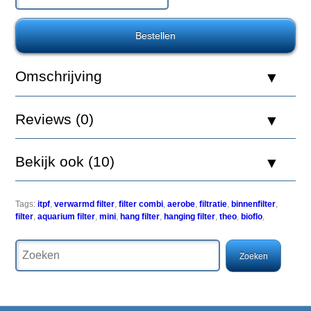
Hydor
Internal
Thermal
Power
Filter
Omschrijving
ITPF
3
Reviews (0)
Bekijk ook (10)
Voor
eenvoud
Tags:
itpf
,
verwarmd filter
,
filter combi
,
aerobe
,
filtratie
,
binnenfilter
,
en
filter
,
aquarium filter
,
mini
,
hang filter
,
hanging filter
,
theo
,
bioflo
,
gemak
bent
u
met
de
Hydor
Internal