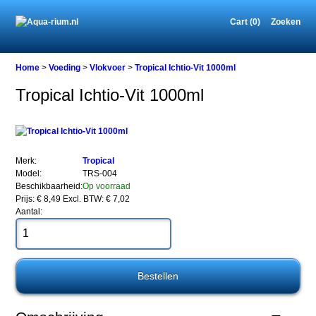
Cart (0)
Zoeken
Home
Home
>
Voeding
>
Vlokvoer
>
Tropical Ichtio-Vit 1000ml
Tropical Ichtio-Vit 1000ml
Voeding
Vlokvoer
Tropical
Ichtio-
Merk:
Tropical
Vit
Model:
TRS-004
1000ml
Beschikbaarheid:
Op voorraad
Prijs: € 8,49
Excl. BTW: € 7,02
Aantal:
Tropical
Ichtio-
Vit
1000ml