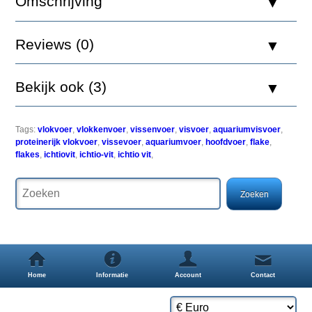
Omschrijving
Reviews (0)
Tropical
Ichtio-
Vit
Bekijk ook (3)
is
een
compleet
proteinerijk
Tags:
vlokvoer
,
vlokkenvoer
,
vissenvoer
,
visvoer
,
aquariumvisvoer
,
vlokvoer
proteinerijk vlokvoer
,
vissevoer
,
aquariumvoer
,
hoofdvoer
,
flake
,
voor
flakes
,
ichtiovit
,
ichtio-vit
,
ichtio vit
,
dagelijks
voederen
van
alle
aquariumvissen.
IchtioVit
voorziet
uw
vissen
van
Home
Informatie
Account
Contact
hun
dagelijks