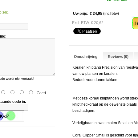
sion
g(en).
Aa
Uw prijs:
€ 24,95
(incl btw)
Excl. BTW: € 20,62
ing:
Omschrijving
Reviews (0)
Koralen kniptang Precision van roestv
van uw planten en koralen.
e wordt niet vertaald!
Bedoelt voor dunne takken
l
Goed
Met deze koraal kniptangen wordt stek
taande code in:
knipt het koraal op de gewenste plaats
beschadigen.
Verkrijgbaar in twee maten Small en 
Coral Clipper Small is geschikt voor fij