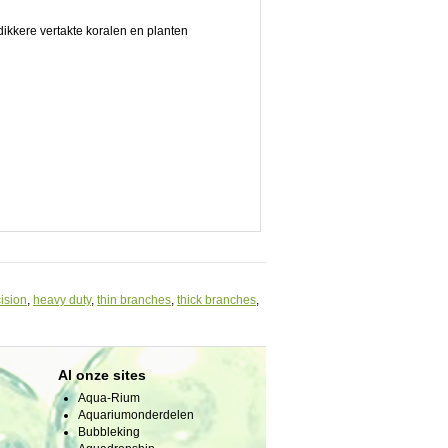
dikkere vertakte koralen en planten
ision
,
heavy duty
,
thin branches
,
thick branches
,
Al onze sites
Aqua-Rium
Aquariumonderdelen
Bubbleking