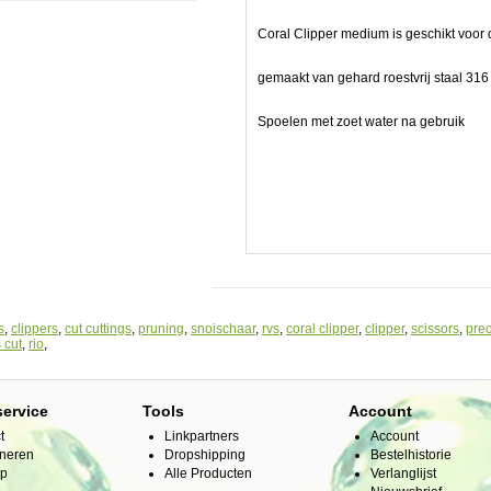
Coral Clipper medium is geschikt voor 
gemaakt van gehard roestvrij staal 316
Spoelen met zoet water na gebruik
r.
s
,
clippers
,
cut cuttings
,
pruning
,
snoischaar
,
rvs
,
coral clipper
,
clipper
,
scissors
,
prec
 cut
,
rio
,
service
Tools
Account
t
Linkpartners
Account
neren
Dropshipping
Bestelhistorie
ap
Alle Producten
Verlanglijst