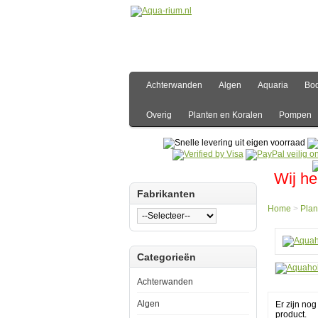
Achterwanden
Algen
Aquaria
Bo
Overig
Planten en Koralen
Pompen
Wij he
Fabrikanten
Home
>
Plan
Hom
Categorieën
Plant
en
Koral
Achterwanden
Verzo
Aquah
Algen
Er zijn no
Koral
product.
Knipt