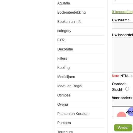
Aquaria
Preci
0 beoordelin
Bodembedekking
Uw naam:
Boeken en info
category
Aquaholland
Uw beoordel
Koralen
CO2
Kniptang
Precision
Decoratie
Filters
Koeling
Koralen
kniptang
Note:
HTML-cod
Medicijnen
Precision
van
Oordeel:
Meet- en Regel
roestvaststaa
Slecht
om
Osmose
stekken
Voer onders
mee
te
Overig
knippen
of
Planten en Koralen
snoeien
van
Pompen
uw
Verder
planten
Terrarium