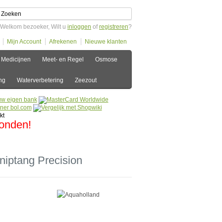
Welkom bezoeker, Wilt u
inloggen
of
registreren
?
Mijn Account
Afrekenen
Nieuwe klanten
Medicijnen
Meet- en Regel
Osmose
ng
Waterverbetering
Zeezout
zonden!
niptang Precision