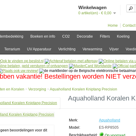
Winkelwagen
0 artikel(en) - € 0,00
Home
Contact
dembedekking
Boeken en info
CO2
Decoratie
Filters
Koeling
Terrarium
UV Apparatuur
Verlichting
Verwarming
Vijver
Voedi
bben vakantie! Bestellingen worden NIET ver
ten en Koralen
>
Verzorging
>
Aquaholland Koralen Kniptang Precision
e
Aquaholland Koralen K
en
en
Merk:
Aquaholland
rging
olland
Model:
ES-RP8505
g geen beoordelingen voor dit
en
Beschikbaarheid:
Op voorraad
ang