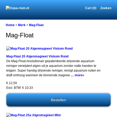
Cart (0)
Zoeken
Home
>
Merk
>
Mag-Float
Mag-Float
Mag-Float 20 Algenmagneet Viskom Rond
De Mag-Float revolutionair gepatenteerde drijvende aquarium
reiniger verwijdert algen uit je aquarium zonder natte handen te
krijgen. Super handig drijvende reiniger, reinigt aquarium ruiten en
drijft omhoog wanneer de binnenste magnee
…
more»
€ 12,50
Excl. BTW: € 10,33