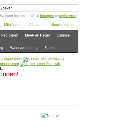
Welkom bezoeker, Wilt u
inloggen
of
registreren
?
Mijn Account
Afrekenen
Nieuwe klanten
Medicijnen
Meet- en Regel
Osmose
ng
Waterverbetering
Zeezout
zonden!