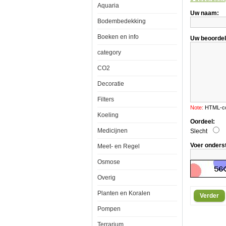
Aquaria
Uw naam:
Bodembedekking
Tropical
Malawi
Boeken en info
Uw beoordel
250ml
category
CO2
Tropical
Decoratie
Malawi
een
Filters
multi
ingredienten
Note:
HTML-cod
vlokkenvoer
Koeling
voor
Oordeel:
de
Medicijnen
Slecht
dagelijkse
voeding
Voer onders
Meet- en Regel
van
Malawi
Osmose
cichliden,
de
Mbuna
Overig
en
andere
Planten en Koralen
Verder
plant
etenden
Pompen
Cichliden
De
Terrarium