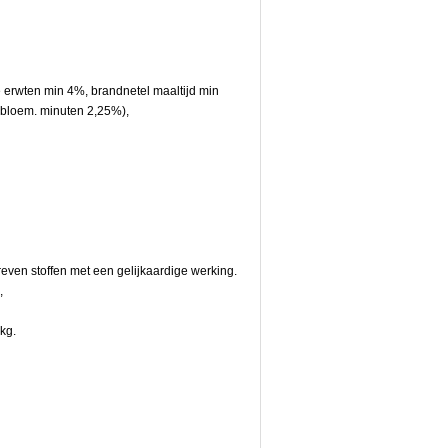
 erwten min 4%, brandnetel maaltijd min
e bloem. minuten 2,25%),
even stoffen met een gelijkaardige werking.
g,
 kg.