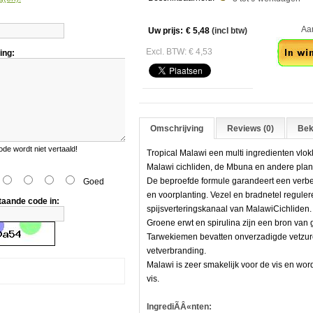
Aant
Uw prijs:
€ 5,48
(incl btw)
Excl. BTW: € 4,53
ing:
Omschrijving
Reviews (0)
Bek
e wordt niet vertaald!
Tropical Malawi een multi ingredienten vlo
Malawi cichliden, de Mbuna en andere plan
De beproefde formule garandeert een verbe
Goed
en voorplanting. Vezel en bradnetel regulere
taande code in:
spijsverteringskanaal van MalawiCichliden.
Groene erwt en spirulina zijn een bron van
Tarwekiemen bevatten onverzadigde vetzuren
vetverbranding.
Malawi is zeer smakelijk voor de vis en wo
vis.
IngrediÃÂ«nten: