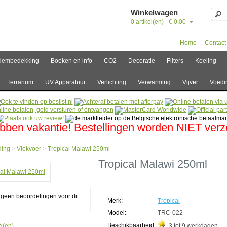
Winkelwagen
0 artikel(en) - € 0,00
Home
Contact
dembedekking
Boeken en info
CO2
Decoratie
Filters
Koeling
Terrarium
UV Apparatuur
Verlichting
Verwarming
Vijver
Voedi
bben vakantie! Bestellingen worden NIET ver
ding
>
Vlokvoer
>
Tropical Malawi 250ml
e
Tropical Malawi 250ml
ing
oer
g geen beoordelingen voor dit
cal
Merk:
Tropical
wi
l
Model:
TRC-022
Beschikbaarheid:
g(en).
3 tot 9 werkdagen