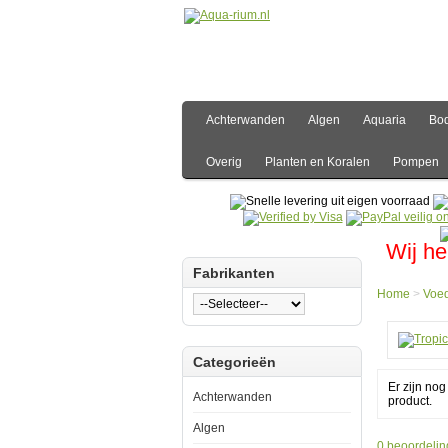
Achterwanden
Algen
Aquaria
Bo
Overig
Planten en Koralen
Pompen
Wij he
Fabrikanten
Home
>
Voe
Hom
Categorieën
Voed
Vlokv
Er zijn no
Tropi
Achterwanden
product.
Mala
250m
Algen
0 beoordelin