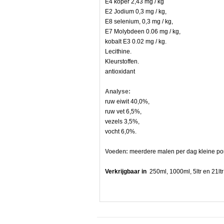
E4 koper 2,43 mg / kg
E2 Jodium 0,3 mg / kg,
E8 selenium, 0,3 mg / kg,
n
E7 Molybdeen 0.06 mg / kg,
kobalt E3 0.02 mg / kg.
e
Lecithine.
Kleurstoffen.
antioxidant
ng.
Analyse:
ruw eiwit 40,0%,
ruw vet 6,5%,
vezels 3,5%,
vocht 6,0%.
Voeden:
meerdere malen per dag kleine por
Verkrijgbaar in
250ml, 1000ml, 5ltr en 21ltr
de
ten: