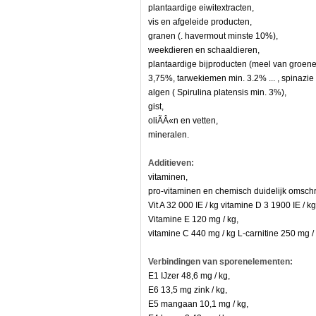
plantaardige eiwitextracten,
vis en afgeleide producten,
granen (. havermout minste 10%),
weekdieren en schaaldieren,
plantaardige bijproducten (meel van groene
3,75%, tarwekiemen min. 3.2% ... , spinazi
algen ( Spirulina platensis min. 3%),
gist,
oliÃÂ«n en vetten,
mineralen.
Additieven:
vitaminen,
pro-vitaminen en chemisch duidelijk omschr
Vit A 32 000 IE / kg vitamine D 3 1900 IE / k
gskanaal
Vitamine E 120 mg / kg,
vitamine C 440 mg / kg L-carnitine 250 mg /
den.
Verbindingen van sporenelementen:
E1 IJzer 48,6 mg / kg,
E6 13,5 mg zink / kg,
E5 mangaan 10,1 mg / kg,